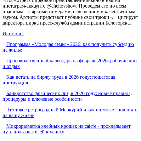
«Посмотреть цирковое представление можно в нашем
инстаграм-аккаунте @chehovshow. Проведем его по всем
правилам – с яркими номерами, освещением и качественным
звуком. Артисты представят публике свои трюки», – цитирует
директора цирка пресс-служба администрации Белогорска.
Источник
Программа «Молодая семья» 2026: как получить субсидию
на жилье
Производственный календарь на февраль 2026: рабочие дни
и отдых
Как встать на биржу труда в 2026 году: пошаговая
инструкция
Банкротство физических лиц в 2026 году: новые правила,
процедуры и ключевые особенности
Что такое ретроградный Меркурий и как он может повлиять
на вашу жизнь
Микроразметка хлебных крошек на сайте - прокладывает
путь пользователей к успеху