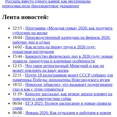
Россыпь вместо одного камня: как миллениалы
переосмыслили бриллиантовое украшение
Лента новостей:
22:15 -
Программа «Молодая семья» 2026: как получить
субсидию на жилье
18:04 -
Производственный календарь на февраль 2026:
рабочие дни и отдых
14:02 -
Как встать на биржу труда в 2026 году:
пошаговая инструкция
15:44 -
Банкротство физических лиц в 2026 году: новые
правила, процедуры и ключевые особенности
12:15 -
Что такое ретроградный Меркурий и как он
может повлиять на вашу жизнь
22:11 -
Почти 18 килограммов монет СССР собрано для
памятника Победы: инициатива Новгородского музея
18:52 -
Невролог объяснил, что вызывает подергивание
глаз и как с этим справиться
11:19 -
Кинолог рассказал, как резкие запахи влияют на
поведение и самочувствие собак
06:04 -
ЕГЭ 2025: Полное расписание и новые правила
сдачи
06:08 -
Январь 2026: Как отдыхаем и работаем в новом