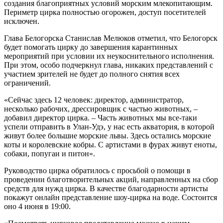
создания благоприятных условий морским млекопитающим.
Периметр цирка полностью огорожен, доступ посетителей
исключен.
Глава Белогорска Станислав Мелюков отметил, что Белогорск
будет помогать цирку до завершения карантинных
мероприятий при условии их неукоснительного исполнения.
При этом, особо подчеркнул глава, никаких представлений с
участием зрителей не будет до полного снятия всех
ограничений.
«Сейчас здесь 12 человек: директор, администратор,
несколько рабочих, дрессировщик с частью животных, –
добавил директор цирка. – Часть животных мы все-таки
успели отправить в Улан-Удэ, у нас есть акватория, в которой
живут более большие морские львы. Здесь остались морские
коты и королевские кобры. С артистами в фурах живут еноты,
собаки, попугаи и питон».
Руководство цирка обратилось с просьбой о помощи в
проведении благотворительных акций, направленных на сбор
средств для нужд цирка. В качестве благодарности артисты
покажут онлайн представление шоу-цирка на воде. Состоится
оно 4 июня в 19:00.