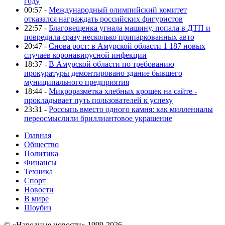
году
00:57 -
Международный олимпийский комитет
отказался награждать российских фигуристов
22:57 -
Благовещенка угнала машину, попала в ДТП и
повредила сразу несколько припаркованных авто
20:47 -
Снова рост: в Амурской области 1 187 новых
случаев коронавирусной инфекции
18:37 -
В Амурской области по требованию
прокуратуры демонтировано здание бывшего
муниципального предприятия
18:44 -
Микроразметка хлебных крошек на сайте -
прокладывает путь пользователей к успеху
23:31 -
Россыпь вместо одного камня: как миллениалы
переосмыслили бриллиантовое украшение
Главная
Общество
Политика
Финансы
Техника
Спорт
Новости
В мире
Шоубиз
© «Народные новости» 1999-2026