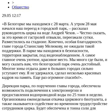
>
Общество
29.05 12:17
«В Белогорке мы находимся с 28 марта. А утром 28 мая
начался наш переезд в городской парк, – рассказал
руководитель цирка на воде Андрей Чехов. – Честно сказать,
за это время от гастролей отвыкли, переезжали сутки.
Разместились на стадионе. Конечно, особая благодарность
главе города Станиславу Мелюкову, не ожидали такой
поддержки. В парке мы находимся в безопасности,
территория закрытая, под видеонаблюдением. А самое
главное очень уютное, красивое место. Мы много где были, и
могу сказать вам, что белогорский парк очень достойный.
Многие зоны отдыха даже в больших городах сильно
уступают ему. Я не удержался, сделал несколько красивых
кадров на память. Еще раз огромное спасибо!».
Дирекция парка, по поручению главы города, обеспечила
возможность подключения к электроэнергии и
предоставления водопроводной воды по 25 тонн в неделю.
Организована еженедельная откачка циркового биотуалета, а
также оказывается содействие во временном трудоустройстве
сотрудников цирка. Будет обеспечена и тонна соли для