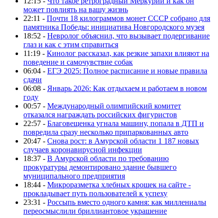
12:15 -
Что такое ретроградный Меркурий и как он
может повлиять на вашу жизнь
22:11 -
Почти 18 килограммов монет СССР собрано для
памятника Победы: инициатива Новгородского музея
18:52 -
Невролог объяснил, что вызывает подергивание
глаз и как с этим справиться
11:19 -
Кинолог рассказал, как резкие запахи влияют на
поведение и самочувствие собак
06:04 -
ЕГЭ 2025: Полное расписание и новые правила
сдачи
06:08 -
Январь 2026: Как отдыхаем и работаем в новом
году
00:57 -
Международный олимпийский комитет
отказался награждать российских фигуристов
22:57 -
Благовещенка угнала машину, попала в ДТП и
повредила сразу несколько припаркованных авто
20:47 -
Снова рост: в Амурской области 1 187 новых
случаев коронавирусной инфекции
18:37 -
В Амурской области по требованию
прокуратуры демонтировано здание бывшего
муниципального предприятия
18:44 -
Микроразметка хлебных крошек на сайте -
прокладывает путь пользователей к успеху
23:31 -
Россыпь вместо одного камня: как миллениалы
переосмыслили бриллиантовое украшение