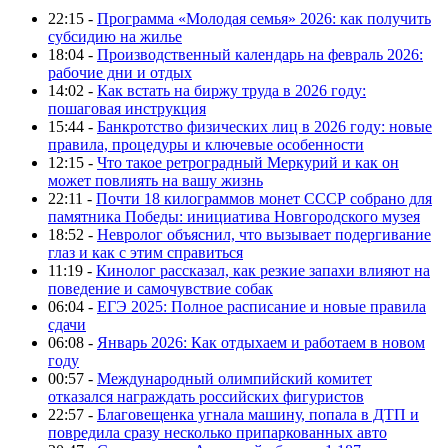
22:15 -
Программа «Молодая семья» 2026: как получить
субсидию на жилье
18:04 -
Производственный календарь на февраль 2026:
рабочие дни и отдых
14:02 -
Как встать на биржу труда в 2026 году:
пошаговая инструкция
15:44 -
Банкротство физических лиц в 2026 году: новые
правила, процедуры и ключевые особенности
12:15 -
Что такое ретроградный Меркурий и как он
может повлиять на вашу жизнь
22:11 -
Почти 18 килограммов монет СССР собрано для
памятника Победы: инициатива Новгородского музея
18:52 -
Невролог объяснил, что вызывает подергивание
глаз и как с этим справиться
11:19 -
Кинолог рассказал, как резкие запахи влияют на
поведение и самочувствие собак
06:04 -
ЕГЭ 2025: Полное расписание и новые правила
сдачи
06:08 -
Январь 2026: Как отдыхаем и работаем в новом
году
00:57 -
Международный олимпийский комитет
отказался награждать российских фигуристов
22:57 -
Благовещенка угнала машину, попала в ДТП и
повредила сразу несколько припаркованных авто