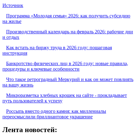
Источник
Программа «Молодая семья» 2026: как получить субсидию
на жилье
Производственный календарь на февраль 2026: рабочие дни
и отдых
Как встать на биржу труда в 2026 году: пошаговая
инструкция
Банкротство физических лиц в 2026 году: новые правила,
процедуры и ключевые особенности
Что такое ретроградный Меркурий и как он может повлиять
на вашу жизнь
Микроразметка хлебных крошек на сайте - прокладывает
путь пользователей к успеху
Россыпь вместо одного камня: как миллениалы
переосмыслили бриллиантовое украшение
Лента новостей: