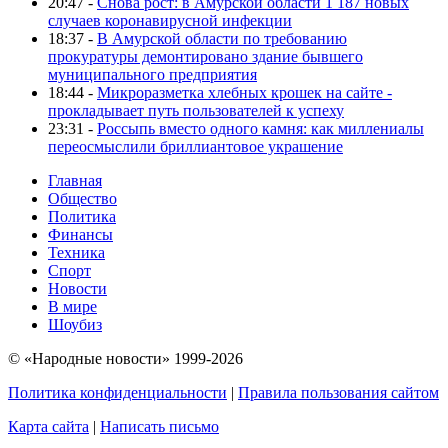
20:47 -
Снова рост: в Амурской области 1 187 новых
случаев коронавирусной инфекции
18:37 -
В Амурской области по требованию
прокуратуры демонтировано здание бывшего
муниципального предприятия
18:44 -
Микроразметка хлебных крошек на сайте -
прокладывает путь пользователей к успеху
23:31 -
Россыпь вместо одного камня: как миллениалы
переосмыслили бриллиантовое украшение
Главная
Общество
Политика
Финансы
Техника
Спорт
Новости
В мире
Шоубиз
© «Народные новости» 1999-2026
Политика конфиденциальности
|
Правила пользования сайтом
Карта сайта
|
Написать письмо