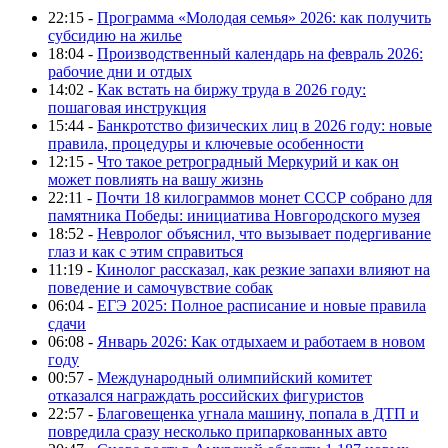
22:15 -
Программа «Молодая семья» 2026: как получить
субсидию на жилье
18:04 -
Производственный календарь на февраль 2026:
рабочие дни и отдых
14:02 -
Как встать на биржу труда в 2026 году:
пошаговая инструкция
15:44 -
Банкротство физических лиц в 2026 году: новые
правила, процедуры и ключевые особенности
12:15 -
Что такое ретроградный Меркурий и как он
может повлиять на вашу жизнь
22:11 -
Почти 18 килограммов монет СССР собрано для
памятника Победы: инициатива Новгородского музея
18:52 -
Невролог объяснил, что вызывает подергивание
глаз и как с этим справиться
11:19 -
Кинолог рассказал, как резкие запахи влияют на
поведение и самочувствие собак
06:04 -
ЕГЭ 2025: Полное расписание и новые правила
сдачи
06:08 -
Январь 2026: Как отдыхаем и работаем в новом
году
00:57 -
Международный олимпийский комитет
отказался награждать российских фигуристов
22:57 -
Благовещенка угнала машину, попала в ДТП и
повредила сразу несколько припаркованных авто