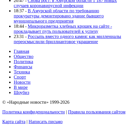
20:47 -
Снова рост: в Амурской области 1 187 новых
случаев коронавирусной инфекции
18:37 -
В Амурской области по требованию
прокуратуры демонтировано здание бывшего
муниципального предприятия
18:44 -
Микроразметка хлебных крошек на сайте -
прокладывает путь пользователей к успеху
23:31 -
Россыпь вместо одного камня: как миллениалы
переосмыслили бриллиантовое украшение
Главная
Общество
Политика
Финансы
Техника
Спорт
Новости
В мире
Шоубиз
© «Народные новости» 1999-2026
Политика конфиденциальности
|
Правила пользования сайтом
Карта сайта
|
Написать письмо