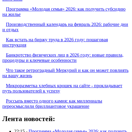
Программа «Молодая семья» 2026: как получить субсидию
на жилье
Производственный календарь на февраль 2026: рабочие дни
и отдых
Как встать на биржу труда в 2026 году: пошаговая
инструкция
Банкротство физических лиц в 2026 году: новые правила,
процедуры и ключевые особенности
Что такое ретроградный Меркурий и как он может повлиять
на вашу жизнь
Микроразметка хлебных крошек на сайте - прокладывает
путь пользователей к успеху
Россыпь вместо одного камня: как миллениалы
переосмыслили бриллиантовое украшение
Лента новостей:
22:15 -
Программа «Молодая семья» 2026: как получить