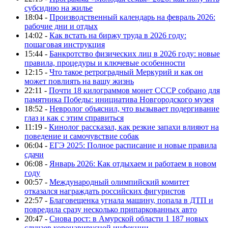
субсидию на жилье
18:04 -
Производственный календарь на февраль 2026:
рабочие дни и отдых
14:02 -
Как встать на биржу труда в 2026 году:
пошаговая инструкция
15:44 -
Банкротство физических лиц в 2026 году: новые
правила, процедуры и ключевые особенности
12:15 -
Что такое ретроградный Меркурий и как он
может повлиять на вашу жизнь
22:11 -
Почти 18 килограммов монет СССР собрано для
памятника Победы: инициатива Новгородского музея
18:52 -
Невролог объяснил, что вызывает подергивание
глаз и как с этим справиться
11:19 -
Кинолог рассказал, как резкие запахи влияют на
поведение и самочувствие собак
06:04 -
ЕГЭ 2025: Полное расписание и новые правила
сдачи
06:08 -
Январь 2026: Как отдыхаем и работаем в новом
году
00:57 -
Международный олимпийский комитет
отказался награждать российских фигуристов
22:57 -
Благовещенка угнала машину, попала в ДТП и
повредила сразу несколько припаркованных авто
20:47 -
Снова рост: в Амурской области 1 187 новых
случаев коронавирусной инфекции