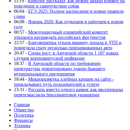
11:19 -
Кинолог рассказал, как резкие запахи влияют на
поведение и самочувствие собак
06:04 -
ЕГЭ 2025: Полное расписание и новые правила
сдачи
06:08 -
Январь 2026: Как отдыхаем и работаем в новом
году
00:57 -
Международный олимпийский комитет
отказался награждать российских фигуристов
22:57 -
Благовещенка угнала машину, попала в ДТП и
повредила сразу несколько припаркованных авто
20:47 -
Снова рост: в Амурской области 1 187 новых
случаев коронавирусной инфекции
18:37 -
В Амурской области по требованию
прокуратуры демонтировано здание бывшего
муниципального предприятия
18:44 -
Микроразметка хлебных крошек на сайте -
прокладывает путь пользователей к успеху
23:31 -
Россыпь вместо одного камня: как миллениалы
переосмыслили бриллиантовое украшение
Главная
Общество
Политика
Финансы
Техника