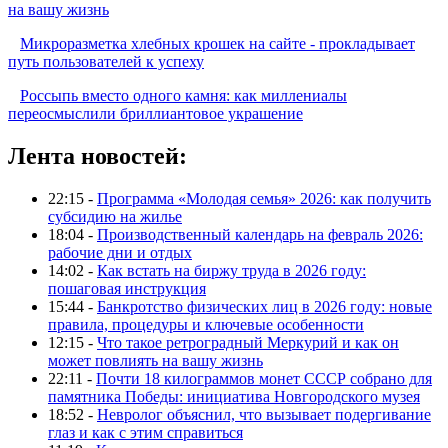
на вашу жизнь
Микроразметка хлебных крошек на сайте - прокладывает
путь пользователей к успеху
Россыпь вместо одного камня: как миллениалы
переосмыслили бриллиантовое украшение
Лента новостей:
22:15 -
Программа «Молодая семья» 2026: как получить
субсидию на жилье
18:04 -
Производственный календарь на февраль 2026:
рабочие дни и отдых
14:02 -
Как встать на биржу труда в 2026 году:
пошаговая инструкция
15:44 -
Банкротство физических лиц в 2026 году: новые
правила, процедуры и ключевые особенности
12:15 -
Что такое ретроградный Меркурий и как он
может повлиять на вашу жизнь
22:11 -
Почти 18 килограммов монет СССР собрано для
памятника Победы: инициатива Новгородского музея
18:52 -
Невролог объяснил, что вызывает подергивание
глаз и как с этим справиться