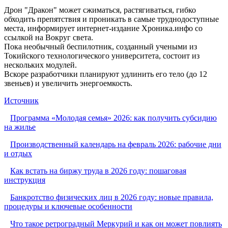
Дрон "Дракон" может сжиматься, растягиваться, гибко
обходить препятствия и проникать в самые труднодоступные
места, информирует интернет-издание Хроника.инфо со
ссылкой на Вокруг света.
Пока необычный беспилотник, созданный учеными из
Токийского технологического университета, состоит из
нескольких модулей.
Вскоре разработчики планируют удлинить его тело (до 12
звеньев) и увеличить энергоемкость.
Источник
Программа «Молодая семья» 2026: как получить субсидию
на жилье
Производственный календарь на февраль 2026: рабочие дни
и отдых
Как встать на биржу труда в 2026 году: пошаговая
инструкция
Банкротство физических лиц в 2026 году: новые правила,
процедуры и ключевые особенности
Что такое ретроградный Меркурий и как он может повлиять