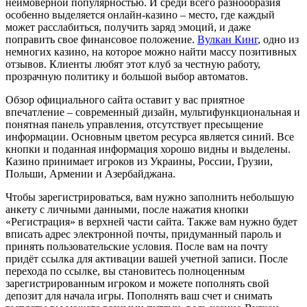
неимоверной популярностью. И среди всего разнообразия
особенно выделяется онлайн-казино – место, где каждый
может расслабиться, получить заряд эмоций, и даже
поправить свое финансовое положение.
Вулкан Кинг
, одно из
немногих казино, на которое можно найти массу позитивных
отзывов. Клиенты любят этот клуб за честную работу,
прозрачную политику и большой выбор автоматов.
Обзор официального сайта оставит у вас приятное
впечатление – современный дизайн, мультифункциональная и
понятная панель управления, отсутствует пресыщение
информации. Основным цветом ресурса является синий. Все
кнопки и поданная информация хорошо видны и выделены.
Казино принимает игроков из Украины, России, Грузии,
Польши, Армении и Азербайджана.
Чтобы зарегистрироваться, вам нужно заполнить небольшую
анкету с личными данными, после нажатия кнопки
«Регистрация» в верхней части сайта. Также вам нужно будет
вписать адрес электронной почты, придуманный пароль и
принять пользовательские условия. После вам на почту
придёт ссылка для активации вашей учетной записи. После
перехода по ссылке, вы становитесь полноценным
зарегистрированным игроком и можете пополнять свой
депозит для начала игры. Пополнять ваш счет и снимать