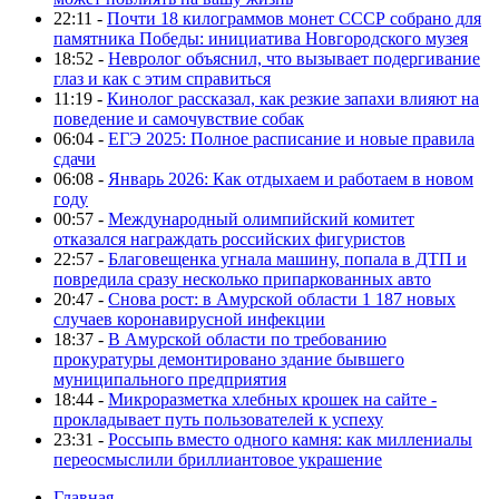
22:11 -
Почти 18 килограммов монет СССР собрано для
памятника Победы: инициатива Новгородского музея
18:52 -
Невролог объяснил, что вызывает подергивание
глаз и как с этим справиться
11:19 -
Кинолог рассказал, как резкие запахи влияют на
поведение и самочувствие собак
06:04 -
ЕГЭ 2025: Полное расписание и новые правила
сдачи
06:08 -
Январь 2026: Как отдыхаем и работаем в новом
году
00:57 -
Международный олимпийский комитет
отказался награждать российских фигуристов
22:57 -
Благовещенка угнала машину, попала в ДТП и
повредила сразу несколько припаркованных авто
20:47 -
Снова рост: в Амурской области 1 187 новых
случаев коронавирусной инфекции
18:37 -
В Амурской области по требованию
прокуратуры демонтировано здание бывшего
муниципального предприятия
18:44 -
Микроразметка хлебных крошек на сайте -
прокладывает путь пользователей к успеху
23:31 -
Россыпь вместо одного камня: как миллениалы
переосмыслили бриллиантовое украшение
Главная