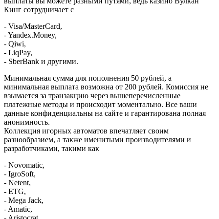
выплаты вы можете разными путями, ведь казино Вулкан
Кинг сотрудничает с
- Visa/MasterCard,
- Yandex.Money,
- Qiwi,
- LiqPay,
- SberBank и другими.
Минимальная сумма для пополнения 50 рублей, а
минимальная выплата возможна от 200 рублей. Комиссия не
взымается за транзакцию через вышеперечисленные
платежные методы и происходит моментально. Все ваши
данные конфиденциальны на сайте и гарантирована полная
анонимность.
Коллекция игорных автоматов впечатляет своим
разнообразием, а также именитыми производителями и
разработчиками, такими как
- Novomatic,
- IgroSoft,
- Netent,
- ETG,
- Mega Jack,
- Amatic,
- Aristocrat,