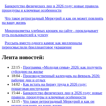
Банкротство физических лиц в 2026 году: новые правила,
процедуры и ключевые особенности
Что такое ретроградный Меркурий и как он может повлиять
на вашу жизнь
Микроразметка хлебных крошек на сайте - прокладывает
путь пользователей к успеху
Россыпь вместо одного камня: как миллениалы
переосмыслили бриллиантовое украшение
Лента новостей:
22:15 -
Программа «Молодая семья» 2026: как получить
субсидию на жилье
18:04 -
Производственный календарь на февраль 2026:
рабочие дни и отдых
14:02 -
Как встать на биржу труда в 2026 году:
пошаговая инструкция
15:44 -
Банкротство физических лиц в 2026 году: новые
правила, процедуры и ключевые особенности
12:15 -
Что такое ретроградный Меркурий и как он
может повлиять на вашу жизнь