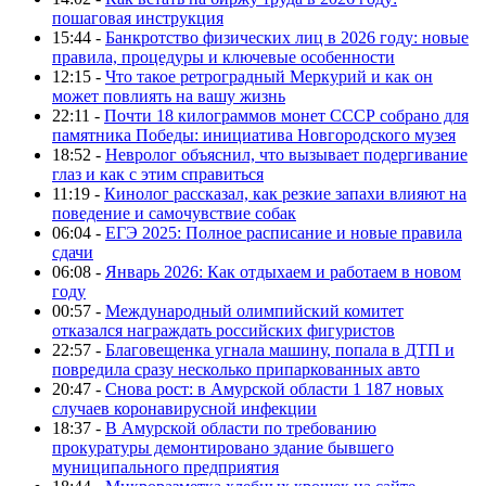
пошаговая инструкция
15:44 -
Банкротство физических лиц в 2026 году: новые
правила, процедуры и ключевые особенности
12:15 -
Что такое ретроградный Меркурий и как он
может повлиять на вашу жизнь
22:11 -
Почти 18 килограммов монет СССР собрано для
памятника Победы: инициатива Новгородского музея
18:52 -
Невролог объяснил, что вызывает подергивание
глаз и как с этим справиться
11:19 -
Кинолог рассказал, как резкие запахи влияют на
поведение и самочувствие собак
06:04 -
ЕГЭ 2025: Полное расписание и новые правила
сдачи
06:08 -
Январь 2026: Как отдыхаем и работаем в новом
году
00:57 -
Международный олимпийский комитет
отказался награждать российских фигуристов
22:57 -
Благовещенка угнала машину, попала в ДТП и
повредила сразу несколько припаркованных авто
20:47 -
Снова рост: в Амурской области 1 187 новых
случаев коронавирусной инфекции
18:37 -
В Амурской области по требованию
прокуратуры демонтировано здание бывшего
муниципального предприятия