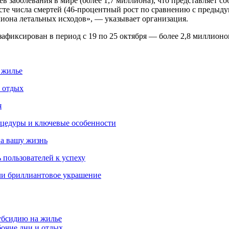
ев заболевания в мире (более 1,7 миллиона), что представляет 
сте числа смертей (46-процентный рост по сравнению с предыду
лиона летальных исходов», — указывает организация.
зафиксирован в период с 19 по 25 октября — более 2,8 миллион
 жилье
и отдых
я
роцедуры и ключевые особенности
на вашу жизнь
 пользователей к успеху
ли бриллиантовое украшение
убсидию на жилье
бочие дни и отдых