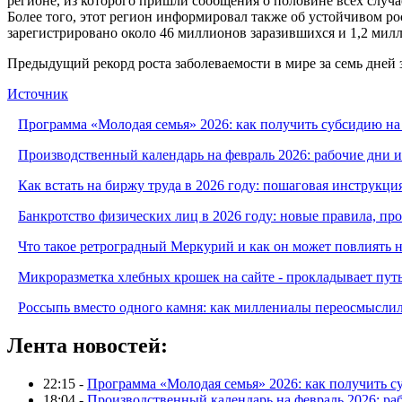
регионе, из которого пришли сообщения о половине всех случа
Более того, этот регион информировал также об устойчивом ро
зарегистрировано около 46 миллионов заразившихся и 1,2 мил
Предыдущий рекорд роста заболеваемости в мире за семь дней 
Источник
Программа «Молодая семья» 2026: как получить субсидию на
Производственный календарь на февраль 2026: рабочие дни 
Как встать на биржу труда в 2026 году: пошаговая инструкци
Банкротство физических лиц в 2026 году: новые правила, п
Что такое ретроградный Меркурий и как он может повлиять 
Микроразметка хлебных крошек на сайте - прокладывает путь
Россыпь вместо одного камня: как миллениалы переосмысли
Лента новостей:
22:15 -
Программа «Молодая семья» 2026: как получить с
18:04 -
Производственный календарь на февраль 2026: ра