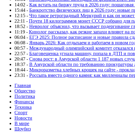
14:02 -
Как встать на биржу труда в 2026 году: пошаговая
15:44 -
Банкротство физических лиц в 2026 году: новые 
12:15 -
Что такое ретроградный Меркурий и как он может
22:11 -
Почти 18 килограммов монет СССР собрано для п
18:52 -
Невролог объяснил, что вызывает подергивание гла
11:19 -
Кинолог рассказал, как резкие запахи влияют на п
06:04 -
ЕГЭ 2025: Полное расписание и новые правила сд
06:08 -
Январь 2026: Как отдыхаем и работаем в новом го
00:57 -
Международный олимпийский комитет отказался 
22:57 -
Благовещенка угнала машину, попала в ДТП и пов
20:47 -
Снова рост: в Амурской области 1 187 новых слу
18:37 -
В Амурской области по требованию прокуратуры
18:44 -
Микроразметка хлебных крошек на сайте - проклад
23:31 -
Россыпь вместо одного камня: как миллениалы п
Главная
Общество
Политика
Финансы
Техника
Спорт
Новости
В мире
Шоубиз