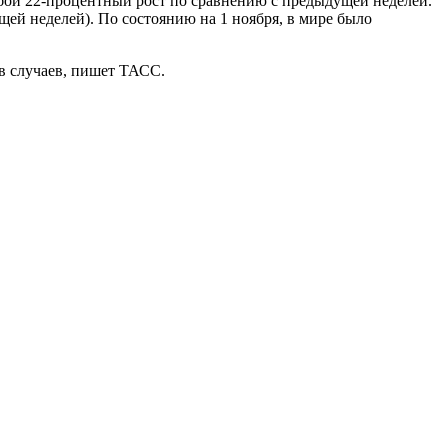
собой 22-процентный рост по сравнению с предыдущей неделей.
щей неделей). По состоянию на 1 ноября, в мире было
ов случаев, пишет ТАСС.