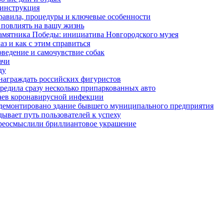
 инструкция
правила, процедуры и ключевые особенности
 повлиять на вашу жизнь
амятника Победы: инициатива Новгородского музея
з и как с этим справиться
оведение и самочувствие собак
ачи
ду
награждать российских фигуристов
редила сразу несколько припаркованных авто
чаев коронавирусной инфекции
 демонтировано здание бывшего муниципального предприятия
ывает путь пользователей к успеху
ереосмыслили бриллиантовое украшение