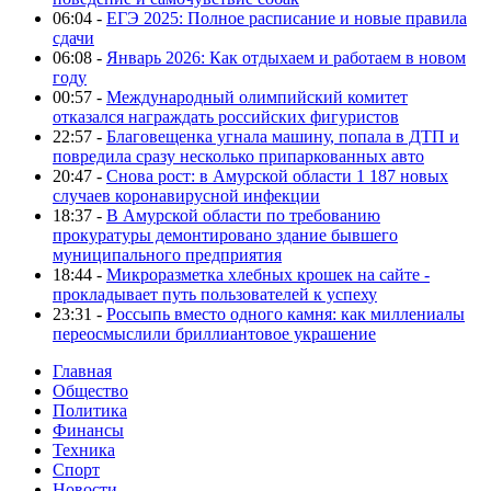
06:04 -
ЕГЭ 2025: Полное расписание и новые правила
сдачи
06:08 -
Январь 2026: Как отдыхаем и работаем в новом
году
00:57 -
Международный олимпийский комитет
отказался награждать российских фигуристов
22:57 -
Благовещенка угнала машину, попала в ДТП и
повредила сразу несколько припаркованных авто
20:47 -
Снова рост: в Амурской области 1 187 новых
случаев коронавирусной инфекции
18:37 -
В Амурской области по требованию
прокуратуры демонтировано здание бывшего
муниципального предприятия
18:44 -
Микроразметка хлебных крошек на сайте -
прокладывает путь пользователей к успеху
23:31 -
Россыпь вместо одного камня: как миллениалы
переосмыслили бриллиантовое украшение
Главная
Общество
Политика
Финансы
Техника
Спорт
Новости