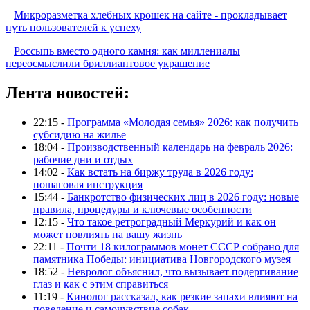
Микроразметка хлебных крошек на сайте - прокладывает
путь пользователей к успеху
Россыпь вместо одного камня: как миллениалы
переосмыслили бриллиантовое украшение
Лента новостей:
22:15 -
Программа «Молодая семья» 2026: как получить
субсидию на жилье
18:04 -
Производственный календарь на февраль 2026:
рабочие дни и отдых
14:02 -
Как встать на биржу труда в 2026 году:
пошаговая инструкция
15:44 -
Банкротство физических лиц в 2026 году: новые
правила, процедуры и ключевые особенности
12:15 -
Что такое ретроградный Меркурий и как он
может повлиять на вашу жизнь
22:11 -
Почти 18 килограммов монет СССР собрано для
памятника Победы: инициатива Новгородского музея
18:52 -
Невролог объяснил, что вызывает подергивание
глаз и как с этим справиться
11:19 -
Кинолог рассказал, как резкие запахи влияют на
поведение и самочувствие собак