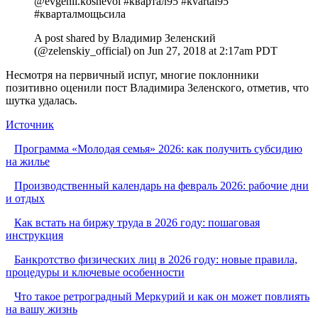
@evgenii.koshevoi #квартал95 #kvartal95
#кварталмощьсила
A post shared by Владимир Зеленский
(@zelenskiy_official) on
Jun 27, 2018 at 2:17am PDT
Несмотря на первичный испуг, многие поклонники
позитивно оценили пост Владимира Зеленского, отметив, что
шутка удалась.
Источник
Программа «Молодая семья» 2026: как получить субсидию
на жилье
Производственный календарь на февраль 2026: рабочие дни
и отдых
Как встать на биржу труда в 2026 году: пошаговая
инструкция
Банкротство физических лиц в 2026 году: новые правила,
процедуры и ключевые особенности
Что такое ретроградный Меркурий и как он может повлиять
на вашу жизнь