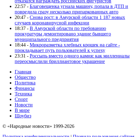
отказался награждать российских фигуристов
22:57 -
Благовещенка угнала машину, попала в ДТП и
повредила сразу несколько припаркованных авто
20:47 -
Снова рост: в Амурской области 1 187 новых
случаев коронавирусной инфекции
18:37 -
В Амурской области по требованию
прокуратуры демонтировано здание бывшего
муниципального предприятия
18:44 -
Микроразметка хлебных крошек на сайте -
прокладывает путь пользователей к успеху
23:31 -
Россыпь вместо одного камня: как миллениалы
переосмыслили бриллиантовое украшение
Главная
Общество
Политика
Финансы
Техника
Спорт
Новости
В мире
Шоубиз
© «Народные новости» 1999-2026
Политика конфиденциальности
|
Правила пользования сайтом