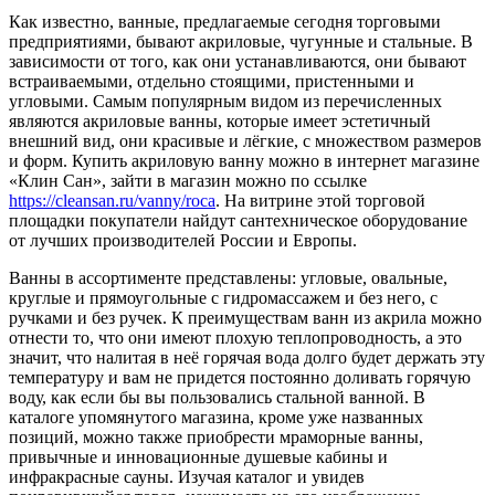
Как известно, ванные, предлагаемые сегодня торговыми
предприятиями, бывают акриловые, чугунные и стальные. В
зависимости от того, как они устанавливаются, они бывают
встраиваемыми, отдельно стоящими, пристенными и
угловыми. Самым популярным видом из перечисленных
являются акриловые ванны, которые имеет эстетичный
внешний вид, они красивые и лёгкие, с множеством размеров
и форм. Купить акриловую ванну можно в интернет магазине
«Клин Сан», зайти в магазин можно по ссылке
https://cleansan.ru/vanny/roca
. На витрине этой торговой
площадки покупатели найдут сантехническое оборудование
от лучших производителей России и Европы.
Ванны в ассортименте представлены: угловые, овальные,
круглые и прямоугольные с гидромассажем и без него, с
ручками и без ручек. К преимуществам ванн из акрила можно
отнести то, что они имеют плохую теплопроводность, а это
значит, что налитая в неё горячая вода долго будет держать эту
температуру и вам не придется постоянно доливать горячую
воду, как если бы вы пользовались стальной ванной. В
каталоге упомянутого магазина, кроме уже названных
позиций, можно также приобрести мраморные ванны,
привычные и инновационные душевые кабины и
инфракрасные сауны. Изучая каталог и увидев