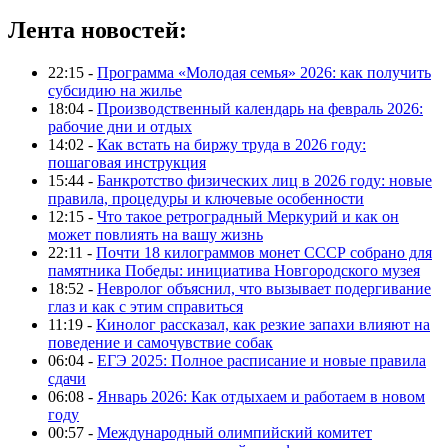
Лента новостей:
22:15 -
Программа «Молодая семья» 2026: как получить
субсидию на жилье
18:04 -
Производственный календарь на февраль 2026:
рабочие дни и отдых
14:02 -
Как встать на биржу труда в 2026 году:
пошаговая инструкция
15:44 -
Банкротство физических лиц в 2026 году: новые
правила, процедуры и ключевые особенности
12:15 -
Что такое ретроградный Меркурий и как он
может повлиять на вашу жизнь
22:11 -
Почти 18 килограммов монет СССР собрано для
памятника Победы: инициатива Новгородского музея
18:52 -
Невролог объяснил, что вызывает подергивание
глаз и как с этим справиться
11:19 -
Кинолог рассказал, как резкие запахи влияют на
поведение и самочувствие собак
06:04 -
ЕГЭ 2025: Полное расписание и новые правила
сдачи
06:08 -
Январь 2026: Как отдыхаем и работаем в новом
году
00:57 -
Международный олимпийский комитет