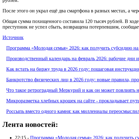
рублей.
После этого он украл ещё два смартфона в разных местах, а чер
Общая сумма похищенного составила 120 тысяч рублей. В ходе 
преступник не успел сбыть, возвращена потерпевшим, сообща
Источник
Программа «Молодая семья» 2026: как получить субсидию на
Производственный календарь на февраль 2026: рабочие дни 
Как встать на биржу труда в 2026 году: пошаговая инструкци
Банкротство физических лиц в 2026 году: новые правила, п
Что такое ретроградный Меркурий и как он может повлиять 
Микроразметка хлебных крошек на сайте - прокладывает путь
Россыпь вместо одного камня: как миллениалы переосмысли
Лента новостей:
22:15 -
Программа «Молодая семья» 2026: как получить с