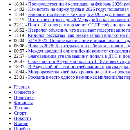
18:04 -
Производственный календарь на февраль 2026: ра
14:02 -
Как встать на биржу труда в 2026 году: пошаговая
15:44 -
Банкротство физических лиц в 2026 году: новые 
12:15 -
Что такое ретроградный Меркурий и как он может
22:11 -
Почти 18 килограммов монет СССР собрано для п
18:52 -
Невролог объяснил, что вызывает подергивание гла
11:19 -
Кинолог рассказал, как резкие запахи влияют на п
06:04 -
ЕГЭ 2025: Полное расписание и новые правила сд
06:08 -
Январь 2026: Как отдыхаем и работаем в новом го
00:57 -
Международный олимпийский комитет отказался 
22:57 -
Благовещенка угнала машину, попала в ДТП и пов
20:47 -
Снова рост: в Амурской области 1 187 новых слу
18:37 -
В Амурской области по требованию прокуратуры
18:44 -
Микроразметка хлебных крошек на сайте - проклад
23:31 -
Россыпь вместо одного камня: как миллениалы п
Главная
Общество
Политика
Финансы
Техника
Спорт
Новости
В мире
Шоубиз