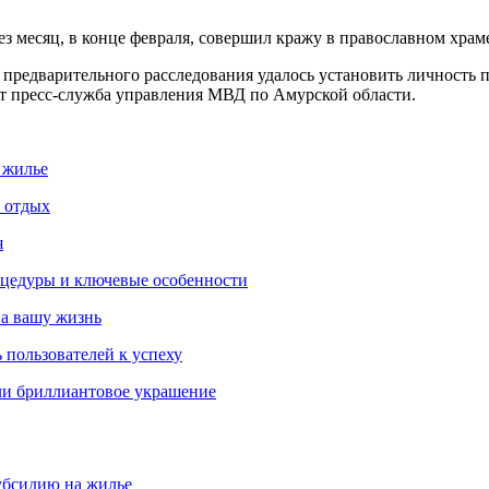
ез месяц, в конце февраля, совершил кражу в православном храме
предварительного расследования удалось установить личность по
ет пресс-служба управления МВД по Амурской области.
 жилье
и отдых
я
роцедуры и ключевые особенности
на вашу жизнь
 пользователей к успеху
ли бриллиантовое украшение
убсидию на жилье