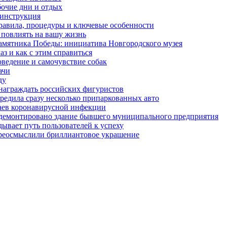
бочие дни и отдых
 инструкция
правила, процедуры и ключевые особенности
 повлиять на вашу жизнь
амятника Победы: инициатива Новгородского музея
з и как с этим справиться
оведение и самочувствие собак
ачи
ду
награждать российских фигуристов
редила сразу несколько припаркованных авто
чаев коронавирусной инфекции
 демонтировано здание бывшего муниципального предприятия
ывает путь пользователей к успеху
ереосмыслили бриллиантовое украшение