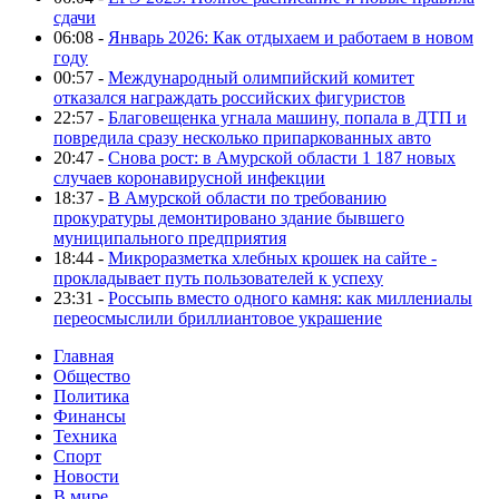
сдачи
06:08 -
Январь 2026: Как отдыхаем и работаем в новом
году
00:57 -
Международный олимпийский комитет
отказался награждать российских фигуристов
22:57 -
Благовещенка угнала машину, попала в ДТП и
повредила сразу несколько припаркованных авто
20:47 -
Снова рост: в Амурской области 1 187 новых
случаев коронавирусной инфекции
18:37 -
В Амурской области по требованию
прокуратуры демонтировано здание бывшего
муниципального предприятия
18:44 -
Микроразметка хлебных крошек на сайте -
прокладывает путь пользователей к успеху
23:31 -
Россыпь вместо одного камня: как миллениалы
переосмыслили бриллиантовое украшение
Главная
Общество
Политика
Финансы
Техника
Спорт
Новости
В мире