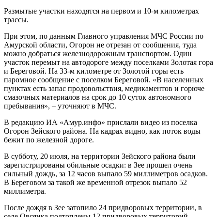
Размытые участки находятся на первом и 10-м километрах
трассы.
При этом, по данным Главного управления МЧС России по
Амурской области, Огорон не отрезан от сообщения, туда
можно добраться железнодорожным транспортом. Один
участок перемыт на автодороге между поселками Золотая гора
и Береговой. На 33-м километре от Золотой горы есть
паромное сообщение с поселком Береговой. «В населенных
пунктах есть запас продовольствия, медикаментов и горюче
смазочных материалов на срок до 10 суток автономного
пребывания», – уточняют в МЧС.
В редакцию ИА «Амур.инфо» прислали видео из поселка
Огорон Зейского района. На кадрах видно, как поток воды
бежит по железной дороге.
В субботу, 20 июля, на территории Зейского района были
зарегистрированы обильные осадки: в Зее прошел очень
сильный дождь, за 12 часов выпало 59 миллиметров осадков.
В Береговом за такой же временной отрезок выпало 52
миллиметра.
После дождя в Зее затопило 24 придворовых территории, в
селе Овсянка подтоплены 12 придворовых территорий.