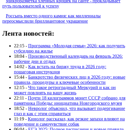
Микроразметка хлебных крошек на сайте - прокладывает
путь пользователей к успеху
Россыпь вместо одного камня: как миллениалы
переосмыслили бриллиантовое украшение
Лента новостей:
22:15 -
Программа «Молодая семья» 2026: как получить
субсидию на жилье
18:04 -
Производственный календарь на февраль 2026:
рабочие дни и отдых
14:02 -
Как встать на биржу труда в 2026 году:
пошаговая инструкция
15:44 -
Банкротство физических лиц в 2026 году: новые
правила, процедуры и ключевые особенности
12:15 -
Что такое ретроградный Меркурий и как он
может повлиять на вашу жизнь
22:11 -
Почти 18 килограммов монет СССР собрано для
памятника Победы: инициатива Новгородского музея
18:52 -
Невролог объяснил, что вызывает подергивание
глаз и как с этим справиться
11:19 -
Кинолог рассказал, как резкие запахи влияют на
поведение и самочувствие собак
06:04 -
ЕГЭ 2025: Полное расписание и новые правила