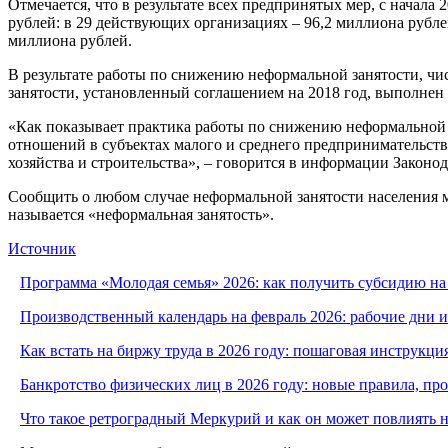
Отмечается, что в результате всех предпринятых мер, с начала
рублей: в 29 действующих организациях – 96,2 миллиона рубле
миллиона рублей.
В результате работы по снижению неформальной занятости, чи
занятости, установленный соглашением на 2018 год, выполнен 
«Как показывает практика работы по снижению неформальной з
отношений в субъектах малого и среднего предпринимательств
хозяйства и строительства», – говорится в информации Законо
Сообщить о любом случае неформальной занятости населения м
называется «неформальная занятость».
Источник
Программа «Молодая семья» 2026: как получить субсидию на
Производственный календарь на февраль 2026: рабочие дни 
Как встать на биржу труда в 2026 году: пошаговая инструкци
Банкротство физических лиц в 2026 году: новые правила, п
Что такое ретроградный Меркурий и как он может повлиять 