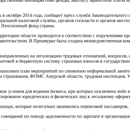
дарственные внебюджетные фонды; выплату заработной платы ни
 в октябре 2014 года, сообщает пресс-служба Законодательного
ральной налоговой службы, органов госвласти и органов местн
в Пенсионный фонд страны.
ерритории области проводится в соответствии с поручениями п
равительством. В Приамурье была создана межведомственная ко
, направленных на легализацию трудовых отношений, вопросов, 
латежей в бюджетную систему, страховых взносов в государств
и выполнен план мероприятий по снижению неформальной занятос
го страхования, ФОМС Амурской области, трудовая инспекция,
такие условия для ведения бизнеса, при которых исключена либо
мулирование юридических и физических лиц к легальному оформ
цах, которые нелегально занимались перевозкой пассажиров, н
7 совещаний по поводу задолженности по зарплате в организаци