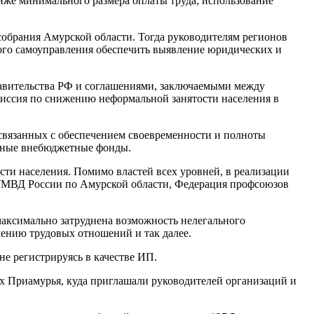
же минимального размера оплаты труда; использование
 собрания Амурской области. Тогда руководителям регионов
ого самоуправления обеспечить выявление юридических и
равительства РФ и соглашениями, заключаемыми между
миссия по снижению неформальной занятости населения в
связанных с обеспечением своевременности и полноты
енные внебюджетные фонды.
ти населения. Помимо властей всех уровней, в реализации
 УМВД России по Амурской области, Федерация профсоюзов
 максимально затруднена возможность нелегального
лению трудовых отношений и так далее.
е регистрируясь в качестве ИП.
ях Приамурья, куда приглашали руководителей организаций и