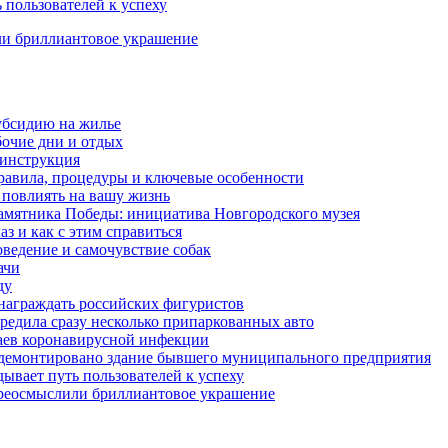
 пользователей к успеху
ли бриллиантовое украшение
убсидию на жилье
бочие дни и отдых
 инструкция
правила, процедуры и ключевые особенности
 повлиять на вашу жизнь
амятника Победы: инициатива Новгородского музея
з и как с этим справиться
оведение и самочувствие собак
ачи
ду
награждать российских фигуристов
редила сразу несколько припаркованных авто
чаев коронавирусной инфекции
 демонтировано здание бывшего муниципального предприятия
ывает путь пользователей к успеху
ереосмыслили бриллиантовое украшение