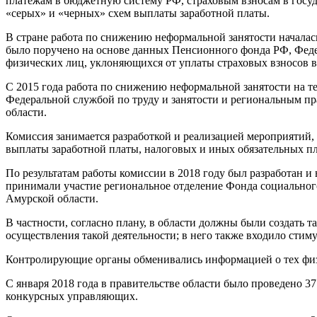
платежам в бюджетную систему РФ, страховым взносам в госу
«серых» и «черных» схем выплаты заработной платы.
В стране работа по снижению неформальной занятости началась
было поручено на основе данных Пенсионного фонда РФ, Феде
физических лиц, уклоняющихся от уплаты страховых взносов 
С 2015 года работа по снижению неформальной занятости на т
Федеральной службой по труду и занятости и региональным п
области.
Комиссия занимается разработкой и реализацией мероприятий
выплаты заработной платы, налоговых и иных обязательных п
По результатам работы комиссии в 2018 году был разработан 
принимали участие региональное отделение Фонда социально
Амурской области.
В частности, согласно плану, в области должны были создать 
осуществления такой деятельности; в него также входило сти
Контролирующие органы обменивались информацией о тех физли
С января 2018 года в правительстве области было проведено 3
конкурсных управляющих.