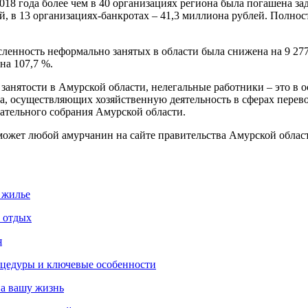
 2018 года более чем в 40 организациях региона была погашена з
й, в 13 организациях-банкротах – 41,3 миллиона рублей. Полнос
сленность неформально занятых в области была снижена на 9 2
на 107,7 %.
анятости в Амурской области, нелегальные работники – это в 
а, осуществляющих хозяйственную деятельность в сферах перево
дательного собрания Амурской области.
ожет любой амурчанин на сайте правительства Амурской области
 жилье
и отдых
я
роцедуры и ключевые особенности
на вашу жизнь