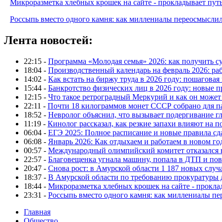
Микроразметка хлебных крошек на сайте - прокладывает путь
Россыпь вместо одного камня: как миллениалы переосмысли
Лента новостей:
22:15 -
Программа «Молодая семья» 2026: как получить с
18:04 -
Производственный календарь на февраль 2026: ра
14:02 -
Как встать на биржу труда в 2026 году: пошаговая
15:44 -
Банкротство физических лиц в 2026 году: новые 
12:15 -
Что такое ретроградный Меркурий и как он может
22:11 -
Почти 18 килограммов монет СССР собрано для п
18:52 -
Невролог объяснил, что вызывает подергивание гла
11:19 -
Кинолог рассказал, как резкие запахи влияют на п
06:04 -
ЕГЭ 2025: Полное расписание и новые правила сд
06:08 -
Январь 2026: Как отдыхаем и работаем в новом го
00:57 -
Международный олимпийский комитет отказался 
22:57 -
Благовещенка угнала машину, попала в ДТП и пов
20:47 -
Снова рост: в Амурской области 1 187 новых слу
18:37 -
В Амурской области по требованию прокуратуры
18:44 -
Микроразметка хлебных крошек на сайте - проклад
23:31 -
Россыпь вместо одного камня: как миллениалы п
Главная
Общество