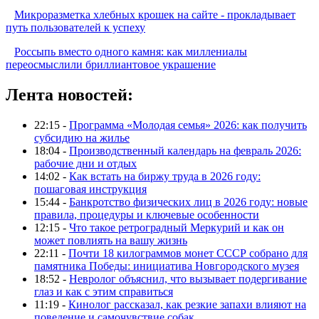
Микроразметка хлебных крошек на сайте - прокладывает
путь пользователей к успеху
Россыпь вместо одного камня: как миллениалы
переосмыслили бриллиантовое украшение
Лента новостей:
22:15 -
Программа «Молодая семья» 2026: как получить
субсидию на жилье
18:04 -
Производственный календарь на февраль 2026:
рабочие дни и отдых
14:02 -
Как встать на биржу труда в 2026 году:
пошаговая инструкция
15:44 -
Банкротство физических лиц в 2026 году: новые
правила, процедуры и ключевые особенности
12:15 -
Что такое ретроградный Меркурий и как он
может повлиять на вашу жизнь
22:11 -
Почти 18 килограммов монет СССР собрано для
памятника Победы: инициатива Новгородского музея
18:52 -
Невролог объяснил, что вызывает подергивание
глаз и как с этим справиться
11:19 -
Кинолог рассказал, как резкие запахи влияют на
поведение и самочувствие собак