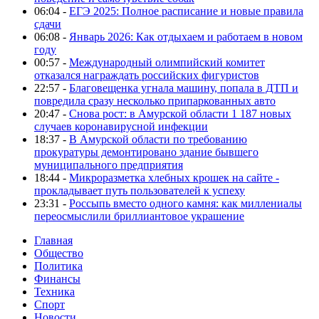
06:04 -
ЕГЭ 2025: Полное расписание и новые правила
сдачи
06:08 -
Январь 2026: Как отдыхаем и работаем в новом
году
00:57 -
Международный олимпийский комитет
отказался награждать российских фигуристов
22:57 -
Благовещенка угнала машину, попала в ДТП и
повредила сразу несколько припаркованных авто
20:47 -
Снова рост: в Амурской области 1 187 новых
случаев коронавирусной инфекции
18:37 -
В Амурской области по требованию
прокуратуры демонтировано здание бывшего
муниципального предприятия
18:44 -
Микроразметка хлебных крошек на сайте -
прокладывает путь пользователей к успеху
23:31 -
Россыпь вместо одного камня: как миллениалы
переосмыслили бриллиантовое украшение
Главная
Общество
Политика
Финансы
Техника
Спорт
Новости