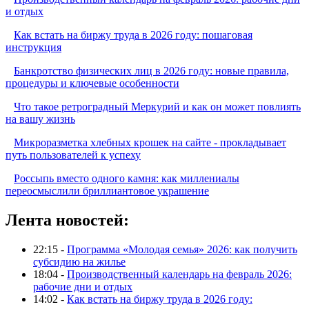
и отдых
Как встать на биржу труда в 2026 году: пошаговая
инструкция
Банкротство физических лиц в 2026 году: новые правила,
процедуры и ключевые особенности
Что такое ретроградный Меркурий и как он может повлиять
на вашу жизнь
Микроразметка хлебных крошек на сайте - прокладывает
путь пользователей к успеху
Россыпь вместо одного камня: как миллениалы
переосмыслили бриллиантовое украшение
Лента новостей:
22:15 -
Программа «Молодая семья» 2026: как получить
субсидию на жилье
18:04 -
Производственный календарь на февраль 2026:
рабочие дни и отдых
14:02 -
Как встать на биржу труда в 2026 году: