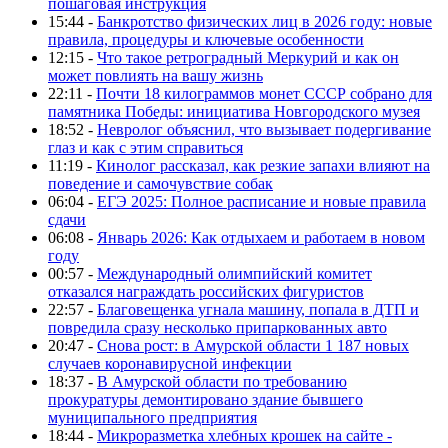
пошаговая инструкция
15:44 -
Банкротство физических лиц в 2026 году: новые
правила, процедуры и ключевые особенности
12:15 -
Что такое ретроградный Меркурий и как он
может повлиять на вашу жизнь
22:11 -
Почти 18 килограммов монет СССР собрано для
памятника Победы: инициатива Новгородского музея
18:52 -
Невролог объяснил, что вызывает подергивание
глаз и как с этим справиться
11:19 -
Кинолог рассказал, как резкие запахи влияют на
поведение и самочувствие собак
06:04 -
ЕГЭ 2025: Полное расписание и новые правила
сдачи
06:08 -
Январь 2026: Как отдыхаем и работаем в новом
году
00:57 -
Международный олимпийский комитет
отказался награждать российских фигуристов
22:57 -
Благовещенка угнала машину, попала в ДТП и
повредила сразу несколько припаркованных авто
20:47 -
Снова рост: в Амурской области 1 187 новых
случаев коронавирусной инфекции
18:37 -
В Амурской области по требованию
прокуратуры демонтировано здание бывшего
муниципального предприятия
18:44 -
Микроразметка хлебных крошек на сайте -