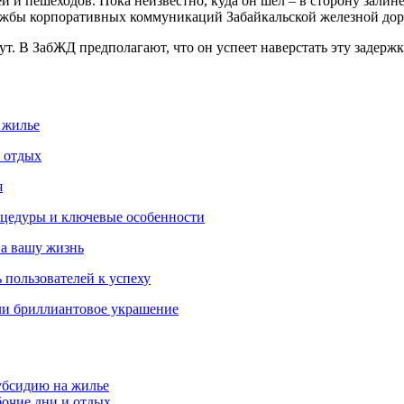
 и пешеходов. Пока неизвестно, куда он шел – в сторону залине
ужбы корпоративных коммуникаций Забайкальской железной дор
т. В ЗабЖД предполагают, что он успеет наверстать эту задержк
 жилье
и отдых
я
роцедуры и ключевые особенности
на вашу жизнь
 пользователей к успеху
ли бриллиантовое украшение
убсидию на жилье
бочие дни и отдых