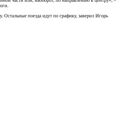
йной части или, наоборот, по направлению к центру», –
оги.
у. Остальные поезда идут по графику, заверил Игорь