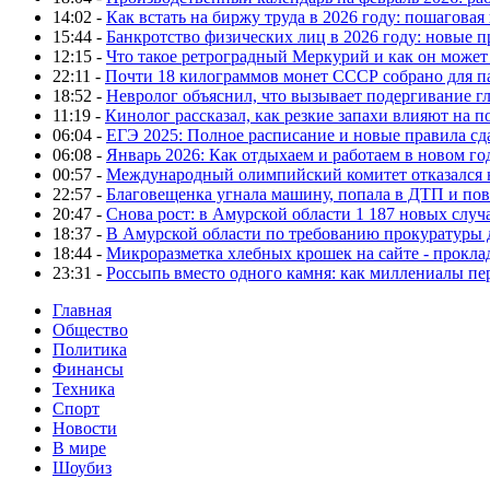
14:02 -
Как встать на биржу труда в 2026 году: пошаговая
15:44 -
Банкротство физических лиц в 2026 году: новые 
12:15 -
Что такое ретроградный Меркурий и как он может
22:11 -
Почти 18 килограммов монет СССР собрано для п
18:52 -
Невролог объяснил, что вызывает подергивание гла
11:19 -
Кинолог рассказал, как резкие запахи влияют на п
06:04 -
ЕГЭ 2025: Полное расписание и новые правила сд
06:08 -
Январь 2026: Как отдыхаем и работаем в новом го
00:57 -
Международный олимпийский комитет отказался 
22:57 -
Благовещенка угнала машину, попала в ДТП и пов
20:47 -
Снова рост: в Амурской области 1 187 новых слу
18:37 -
В Амурской области по требованию прокуратуры
18:44 -
Микроразметка хлебных крошек на сайте - проклад
23:31 -
Россыпь вместо одного камня: как миллениалы п
Главная
Общество
Политика
Финансы
Техника
Спорт
Новости
В мире
Шоубиз