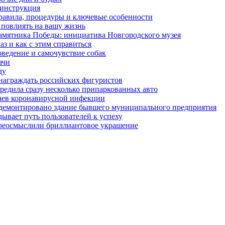
 инструкция
правила, процедуры и ключевые особенности
 повлиять на вашу жизнь
амятника Победы: инициатива Новгородского музея
з и как с этим справиться
оведение и самочувствие собак
ачи
ду
награждать российских фигуристов
редила сразу несколько припаркованных авто
чаев коронавирусной инфекции
 демонтировано здание бывшего муниципального предприятия
ывает путь пользователей к успеху
ереосмыслили бриллиантовое украшение