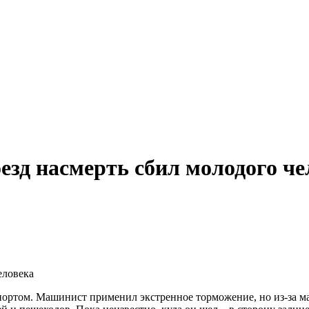
езд насмерть сбил молодого че
ортом. Машинист применил экстренное торможение, но из-за мал