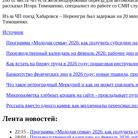
200 от места ЧП есть железнодорожный переезд для автомобилей
рассказал Игорь Тимошенко, специалист по работе со СМИ сл
Из-за ЧП поезд Хабаровск – Нерюнгри был задержан на 20 мину
Тимошенко.
Источник
Программа «Молодая семья» 2026: как получить субсидию на
Производственный календарь на февраль 2026: рабочие дни 
Как встать на биржу труда в 2026 году: пошаговая инструкци
Банкротство физических лиц в 2026 году: новые правила, п
Что такое ретроградный Меркурий и как он может повлиять 
Микроразметка хлебных крошек на сайте - прокладывает путь
Россыпь вместо одного камня: как миллениалы переосмысли
Лента новостей:
22:15 -
Программа «Молодая семья» 2026: как получить с
18:04 -
Производственный календарь на февраль 2026: ра