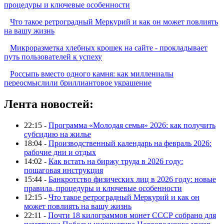
процедуры и ключевые особенности
Что такое ретроградный Меркурий и как он может повлиять
на вашу жизнь
Микроразметка хлебных крошек на сайте - прокладывает
путь пользователей к успеху
Россыпь вместо одного камня: как миллениалы
переосмыслили бриллиантовое украшение
Лента новостей:
22:15 -
Программа «Молодая семья» 2026: как получить
субсидию на жилье
18:04 -
Производственный календарь на февраль 2026:
рабочие дни и отдых
14:02 -
Как встать на биржу труда в 2026 году:
пошаговая инструкция
15:44 -
Банкротство физических лиц в 2026 году: новые
правила, процедуры и ключевые особенности
12:15 -
Что такое ретроградный Меркурий и как он
может повлиять на вашу жизнь
22:11 -
Почти 18 килограммов монет СССР собрано для