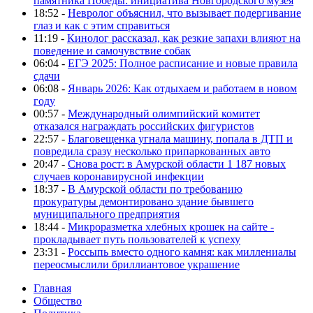
памятника Победы: инициатива Новгородского музея
18:52 -
Невролог объяснил, что вызывает подергивание
глаз и как с этим справиться
11:19 -
Кинолог рассказал, как резкие запахи влияют на
поведение и самочувствие собак
06:04 -
ЕГЭ 2025: Полное расписание и новые правила
сдачи
06:08 -
Январь 2026: Как отдыхаем и работаем в новом
году
00:57 -
Международный олимпийский комитет
отказался награждать российских фигуристов
22:57 -
Благовещенка угнала машину, попала в ДТП и
повредила сразу несколько припаркованных авто
20:47 -
Снова рост: в Амурской области 1 187 новых
случаев коронавирусной инфекции
18:37 -
В Амурской области по требованию
прокуратуры демонтировано здание бывшего
муниципального предприятия
18:44 -
Микроразметка хлебных крошек на сайте -
прокладывает путь пользователей к успеху
23:31 -
Россыпь вместо одного камня: как миллениалы
переосмыслили бриллиантовое украшение
Главная
Общество