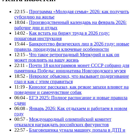
22:15 -
Программа «Молодая семья» 2026: как получить
субсидию на жилье
18:04 -
Производственный календарь на февраль 2026:
рабочие дни и отдых
14:02 -
Как встать на биржу труда в 2026 году:
пошаговая инструкция
15:44 -
Банкротство физических лиц в 2026 году: новые
правила, процедуры и ключевые особенности
12:15 -
Что такое ретроградный Меркурий и как он
может повлиять на вашу жизнь
22:11 -
Почти 18 килограммов монет СССР собрано для
памятника Победы: инициатива Новгородского музея
18:52 -
Невролог объяснил, что вызывает подергивание
глаз и как с этим справиться
11:19 -
Кинолог рассказал, как резкие запахи влияют на
поведение и самочувствие собак
06:04 -
ЕГЭ 2025: Полное расписание и новые правила
сдачи
06:08 -
Январь 2026: Как отдыхаем и работаем в новом
году
00:57 -
Международный олимпийский комитет
отказался награждать российских фигуристов
22:57 -
Благовещенка угнала машину, попала в ДТП и