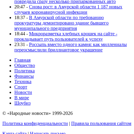
повредила сразу несколько припаркованных авто
20:47 -
Снова рост: в Амурской области 1 187 новых
случаев коронавирусной инфекции
18:37 -
В Амурской области по требованию
прокуратуры демонтировано здание бывшего
муниципального предприятия
18:44 -
Микроразметка хлебных крошек на сайте -
прокладывает путь пользователей к успеху
23:31 -
Россыпь вместо одного камня: как миллениалы
переосмыслили бриллиантовое украшение
Главная
Общество
Политика
Финансы
Техника
Спорт
Новости
В мире
Шоубиз
© «Народные новости» 1999-2026
Политика конфиденциальности
|
Правила пользования сайтом
Карта сайта
|
Написать письмо