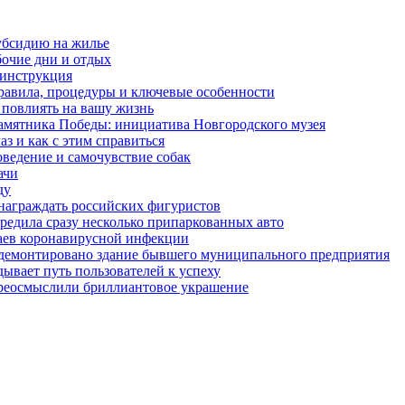
убсидию на жилье
бочие дни и отдых
 инструкция
правила, процедуры и ключевые особенности
 повлиять на вашу жизнь
амятника Победы: инициатива Новгородского музея
з и как с этим справиться
оведение и самочувствие собак
ачи
ду
награждать российских фигуристов
редила сразу несколько припаркованных авто
чаев коронавирусной инфекции
 демонтировано здание бывшего муниципального предприятия
ывает путь пользователей к успеху
ереосмыслили бриллиантовое украшение