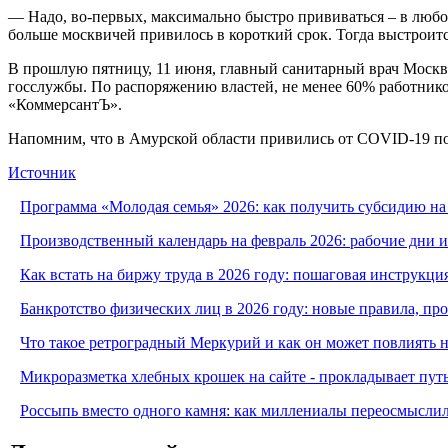
— Надо, во-первых, максимально быстро прививаться – в любом
больше москвичей привилось в короткий срок. Тогда выстроится
В прошлую пятницу, 11 июня, главный санитарный врач Москвы
госслужбы. По распоряжению властей, не менее 60% работнико
«КоммерсантЪ».
Напомним, что в Амурской области привились от COVID-19 поч
Источник
Программа «Молодая семья» 2026: как получить субсидию на
Производственный календарь на февраль 2026: рабочие дни 
Как встать на биржу труда в 2026 году: пошаговая инструкци
Банкротство физических лиц в 2026 году: новые правила, п
Что такое ретроградный Меркурий и как он может повлиять 
Микроразметка хлебных крошек на сайте - прокладывает путь
Россыпь вместо одного камня: как миллениалы переосмысли