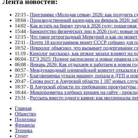
Лента новостей:
22:15 -
Программа «Молодая семья» 2026: как получить с
18:04 -
Производственный календарь на февраль 2026: ра
14:02 -
Как встать на биржу труда в 2026 году: пошаговая
15:44 -
Банкротство физических лиц в 2026 году: новые 
12:15 -
Что такое ретроградный Меркурий и как он может
22:11 -
Почти 18 килограммов монет СССР собрано для п
18:52 -
Невролог объяснил, что вызывает подергивание гла
11:19 -
Кинолог рассказал, как резкие запахи влияют на п
06:04 -
ЕГЭ 2025: Полное расписание и новые правила сд
06:08 -
Январь 2026: Как отдыхаем и работаем в новом го
00:57 -
Международный олимпийский комитет отказался 
22:57 -
Благовещенка угнала машину, попала в ДТП и пов
20:47 -
Снова рост: в Амурской области 1 187 новых слу
18:37 -
В Амурской области по требованию прокуратуры
18:44 -
Микроразметка хлебных крошек на сайте - проклад
23:31 -
Россыпь вместо одного камня: как миллениалы п
Главная
Общество
Политика
Финансы
Техника
Спорт