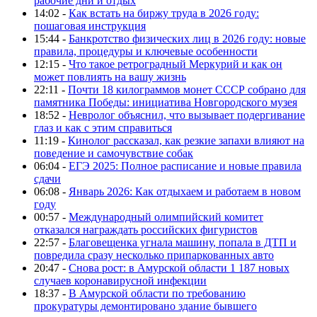
рабочие дни и отдых
14:02 -
Как встать на биржу труда в 2026 году:
пошаговая инструкция
15:44 -
Банкротство физических лиц в 2026 году: новые
правила, процедуры и ключевые особенности
12:15 -
Что такое ретроградный Меркурий и как он
может повлиять на вашу жизнь
22:11 -
Почти 18 килограммов монет СССР собрано для
памятника Победы: инициатива Новгородского музея
18:52 -
Невролог объяснил, что вызывает подергивание
глаз и как с этим справиться
11:19 -
Кинолог рассказал, как резкие запахи влияют на
поведение и самочувствие собак
06:04 -
ЕГЭ 2025: Полное расписание и новые правила
сдачи
06:08 -
Январь 2026: Как отдыхаем и работаем в новом
году
00:57 -
Международный олимпийский комитет
отказался награждать российских фигуристов
22:57 -
Благовещенка угнала машину, попала в ДТП и
повредила сразу несколько припаркованных авто
20:47 -
Снова рост: в Амурской области 1 187 новых
случаев коронавирусной инфекции
18:37 -
В Амурской области по требованию
прокуратуры демонтировано здание бывшего