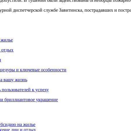
допустили. В тушении были задействованы огнеборцы пожарно-с
ной диспетчерской службе Завитинска, пострадавших и пострад
 жилье
и отдых
я
роцедуры и ключевые особенности
на вашу жизнь
 пользователей к успеху
ли бриллиантовое украшение
убсидию на жилье
бочие дни и отдых