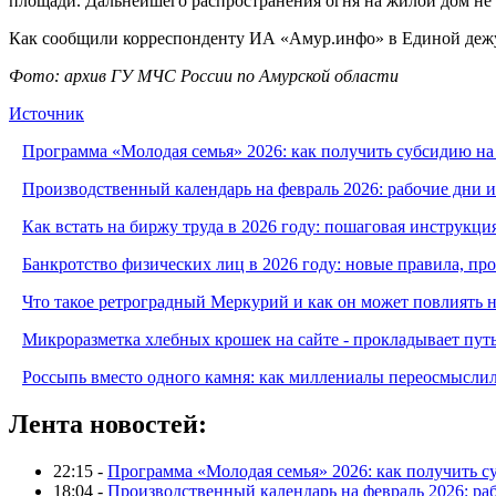
площади. Дальнейшего распространения огня на жилой дом не 
Как сообщили корреспонденту ИА «Амур.инфо» в Единой дежур
Фото: архив ГУ МЧС России по Амурской области
Источник
Программа «Молодая семья» 2026: как получить субсидию на
Производственный календарь на февраль 2026: рабочие дни 
Как встать на биржу труда в 2026 году: пошаговая инструкци
Банкротство физических лиц в 2026 году: новые правила, п
Что такое ретроградный Меркурий и как он может повлиять 
Микроразметка хлебных крошек на сайте - прокладывает путь
Россыпь вместо одного камня: как миллениалы переосмысли
Лента новостей:
22:15 -
Программа «Молодая семья» 2026: как получить с
18:04 -
Производственный календарь на февраль 2026: ра