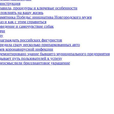
 инструкция
правила, процедуры и ключевые особенности
 повлиять на вашу жизнь
амятника Победы: инициатива Новгородского музея
з и как с этим справиться
оведение и самочувствие собак
ачи
ду
награждать российских фигуристов
редила сразу несколько припаркованных авто
чаев коронавирусной инфекции
 демонтировано здание бывшего муниципального предприятия
ывает путь пользователей к успеху
ереосмыслили бриллиантовое украшение