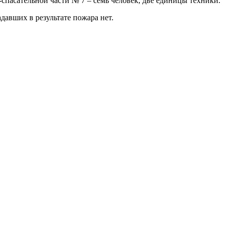
пасательной части № 7 – семь человек, две единицы техники.
авших в результате пожара нет.