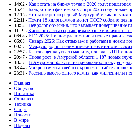
14:02 -
Как встать на биржу труда в 2026 году: пошаговая
15:44 -
Банкротство физических лиц в 2026 году: новые 
12:15 -
Что такое ретроградный Меркурий и как он может
22:11 -
Почти 18 килограммов монет СССР собрано для п
18:52 -
Невролог объяснил, что вызывает подергивание гла
11:19 -
Кинолог рассказал, как резкие запахи влияют на п
06:04 -
ЕГЭ 2025: Полное расписание и новые правила сд
06:08 -
Январь 2026: Как отдыхаем и работаем в новом го
00:57 -
Международный олимпийский комитет отказался 
22:57 -
Благовещенка угнала машину, попала в ДТП и пов
20:47 -
Снова рост: в Амурской области 1 187 новых слу
18:37 -
В Амурской области по требованию прокуратуры
18:44 -
Микроразметка хлебных крошек на сайте - проклад
23:31 -
Россыпь вместо одного камня: как миллениалы п
Главная
Общество
Политика
Финансы
Техника
Спорт
Новости
В мире
Шоубиз