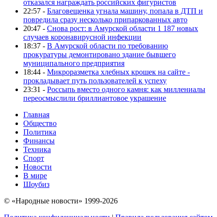
отказался награждать российских фигуристов
22:57 -
Благовещенка угнала машину, попала в ДТП и
повредила сразу несколько припаркованных авто
20:47 -
Снова рост: в Амурской области 1 187 новых
случаев коронавирусной инфекции
18:37 -
В Амурской области по требованию
прокуратуры демонтировано здание бывшего
муниципального предприятия
18:44 -
Микроразметка хлебных крошек на сайте -
прокладывает путь пользователей к успеху
23:31 -
Россыпь вместо одного камня: как миллениалы
переосмыслили бриллиантовое украшение
Главная
Общество
Политика
Финансы
Техника
Спорт
Новости
В мире
Шоубиз
© «Народные новости» 1999-2026