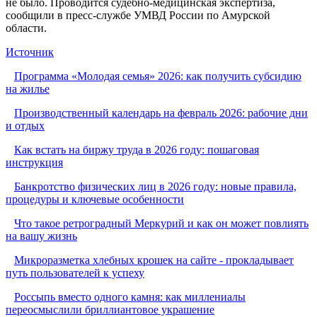
не было. Проводится судебно-медицинская экспертиза,
сообщили в пресс-службе УМВД России по Амурской
области.
Источник
Программа «Молодая семья» 2026: как получить субсидию
на жилье
Производственный календарь на февраль 2026: рабочие дни
и отдых
Как встать на биржу труда в 2026 году: пошаговая
инструкция
Банкротство физических лиц в 2026 году: новые правила,
процедуры и ключевые особенности
Что такое ретроградный Меркурий и как он может повлиять
на вашу жизнь
Микроразметка хлебных крошек на сайте - прокладывает
путь пользователей к успеху
Россыпь вместо одного камня: как миллениалы
переосмыслили бриллиантовое украшение