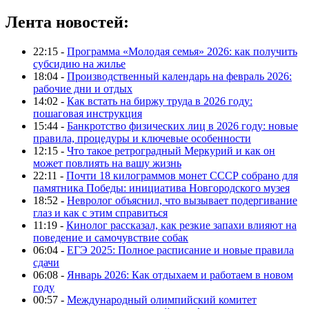
Лента новостей:
22:15 -
Программа «Молодая семья» 2026: как получить
субсидию на жилье
18:04 -
Производственный календарь на февраль 2026:
рабочие дни и отдых
14:02 -
Как встать на биржу труда в 2026 году:
пошаговая инструкция
15:44 -
Банкротство физических лиц в 2026 году: новые
правила, процедуры и ключевые особенности
12:15 -
Что такое ретроградный Меркурий и как он
может повлиять на вашу жизнь
22:11 -
Почти 18 килограммов монет СССР собрано для
памятника Победы: инициатива Новгородского музея
18:52 -
Невролог объяснил, что вызывает подергивание
глаз и как с этим справиться
11:19 -
Кинолог рассказал, как резкие запахи влияют на
поведение и самочувствие собак
06:04 -
ЕГЭ 2025: Полное расписание и новые правила
сдачи
06:08 -
Январь 2026: Как отдыхаем и работаем в новом
году
00:57 -
Международный олимпийский комитет