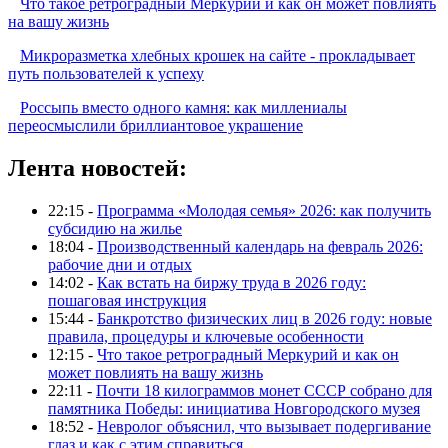
Что такое ретроградный Меркурий и как он может повлиять
на вашу жизнь
Микроразметка хлебных крошек на сайте - прокладывает
путь пользователей к успеху
Россыпь вместо одного камня: как миллениалы
переосмыслили бриллиантовое украшение
Лента новостей:
22:15 -
Программа «Молодая семья» 2026: как получить
субсидию на жилье
18:04 -
Производственный календарь на февраль 2026:
рабочие дни и отдых
14:02 -
Как встать на биржу труда в 2026 году:
пошаговая инструкция
15:44 -
Банкротство физических лиц в 2026 году: новые
правила, процедуры и ключевые особенности
12:15 -
Что такое ретроградный Меркурий и как он
может повлиять на вашу жизнь
22:11 -
Почти 18 килограммов монет СССР собрано для
памятника Победы: инициатива Новгородского музея
18:52 -
Невролог объяснил, что вызывает подергивание
глаз и как с этим справиться