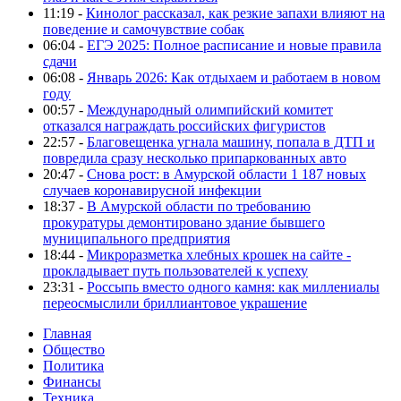
11:19 -
Кинолог рассказал, как резкие запахи влияют на
поведение и самочувствие собак
06:04 -
ЕГЭ 2025: Полное расписание и новые правила
сдачи
06:08 -
Январь 2026: Как отдыхаем и работаем в новом
году
00:57 -
Международный олимпийский комитет
отказался награждать российских фигуристов
22:57 -
Благовещенка угнала машину, попала в ДТП и
повредила сразу несколько припаркованных авто
20:47 -
Снова рост: в Амурской области 1 187 новых
случаев коронавирусной инфекции
18:37 -
В Амурской области по требованию
прокуратуры демонтировано здание бывшего
муниципального предприятия
18:44 -
Микроразметка хлебных крошек на сайте -
прокладывает путь пользователей к успеху
23:31 -
Россыпь вместо одного камня: как миллениалы
переосмыслили бриллиантовое украшение
Главная
Общество
Политика
Финансы
Техника