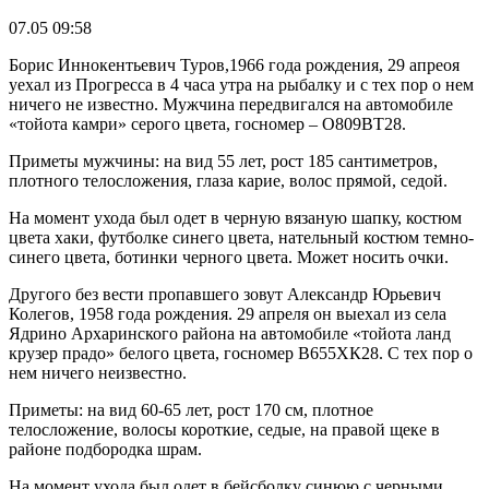
07.05 09:58
Борис Иннокентьевич Туров,1966 года рождения, 29 апреоя
уехал из Прогресса в 4 часа утра на рыбалку и с тех пор о нем
ничего не известно. Мужчина передвигался на автомобиле
«тойота камри» серого цвета, госномер – О809ВТ28.
Приметы мужчины: на вид 55 лет, рост 185 сантиметров,
плотного телосложения, глаза карие, волос прямой, седой.
На момент ухода был одет в черную вязаную шапку, костюм
цвета хаки, футболке синего цвета, нательный костюм темно-
синего цвета, ботинки черного цвета. Может носить очки.
Другого без вести пропавшего зовут Александр Юрьевич
Колегов, 1958 года рождения. 29 апреля он выехал из села
Ядрино Архаринского района на автомобиле «тойота ланд
крузер прадо» белого цвета, госномер В655ХК28. С тех пор о
нем ничего неизвестно.
Приметы: на вид 60-65 лет, рост 170 см, плотное
телосложение, волосы короткие, седые, на правой щеке в
районе подбородка шрам.
На момент ухода был одет в бейсболку синюю с черными