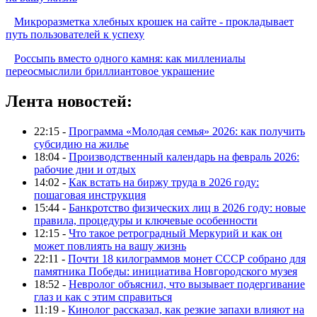
Микроразметка хлебных крошек на сайте - прокладывает
путь пользователей к успеху
Россыпь вместо одного камня: как миллениалы
переосмыслили бриллиантовое украшение
Лента новостей:
22:15 -
Программа «Молодая семья» 2026: как получить
субсидию на жилье
18:04 -
Производственный календарь на февраль 2026:
рабочие дни и отдых
14:02 -
Как встать на биржу труда в 2026 году:
пошаговая инструкция
15:44 -
Банкротство физических лиц в 2026 году: новые
правила, процедуры и ключевые особенности
12:15 -
Что такое ретроградный Меркурий и как он
может повлиять на вашу жизнь
22:11 -
Почти 18 килограммов монет СССР собрано для
памятника Победы: инициатива Новгородского музея
18:52 -
Невролог объяснил, что вызывает подергивание
глаз и как с этим справиться
11:19 -
Кинолог рассказал, как резкие запахи влияют на