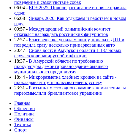
поведение и самочувствие собак
06:04 -
ЕГЭ 2025: Полное расписание и новые правила
сдачи
06:08 -
Январь 2026: Как отдыхаем и работаем в новом
году
00:57 -
Международный олимпийский комитет
отказался награждать российских фигуристов
22:57 -
Благовещенка угнала машину, попала в ДТП и
повредила сразу несколько припаркованных авто
20:47 -
Снова рост: в Амурской области 1 187 новых
случаев коронавирусной инфекции
18:37 -
В Амурской области по требованию
прокуратуры демонтировано здание бывшего
муниципального предприятия
18:44 -
Микроразметка хлебных крошек на сайте -
прокладывает путь пользователей к успеху
23:31 -
Россыпь вместо одного камня: как миллениалы
переосмыслили бриллиантовое украшение
Главная
Общество
Политика
Финансы
Техника
Спорт