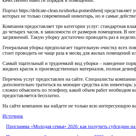
качественно навести порядок в помещении.
Портал https://delicate-clean.ru/uborka-pomeshhenij представ
которых не только современный инвентарь, но и самые действ
Компания предоставляет три категории услуг: стандартная вла
до четырех часов, в зависимости от размеров помещения. В нее
загрязнений. Такую уборку достаточно проводить раз в неделю
Генеральная уборка предполагает тщательную очистку всех пов
стоит проводить не чаще раза в месяц для жилых помещений и
Самый тщательный и трудоемкий вид уборки – наведение поряд
жидких красок и производственных материалов, полная дезинф
Перечень услуг предоставлен на сайте. Специалисты компании 
дополнительно тратиться на моющие средства или инвентарь: 
сложно объяснить по телефону, какой объем работ необходим 
предоставляется бесплатно.
На сайте компании вы найдете не только всю интересующую в
Источник
Программа «Молодая семья» 2026: как получить субсидию на