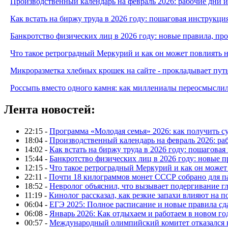
Производственный календарь на февраль 2026: рабочие дни 
Как встать на биржу труда в 2026 году: пошаговая инструкци
Банкротство физических лиц в 2026 году: новые правила, п
Что такое ретроградный Меркурий и как он может повлиять 
Микроразметка хлебных крошек на сайте - прокладывает путь
Россыпь вместо одного камня: как миллениалы переосмысли
Лента новостей:
22:15 -
Программа «Молодая семья» 2026: как получить с
18:04 -
Производственный календарь на февраль 2026: ра
14:02 -
Как встать на биржу труда в 2026 году: пошаговая
15:44 -
Банкротство физических лиц в 2026 году: новые 
12:15 -
Что такое ретроградный Меркурий и как он может
22:11 -
Почти 18 килограммов монет СССР собрано для п
18:52 -
Невролог объяснил, что вызывает подергивание гла
11:19 -
Кинолог рассказал, как резкие запахи влияют на п
06:04 -
ЕГЭ 2025: Полное расписание и новые правила сд
06:08 -
Январь 2026: Как отдыхаем и работаем в новом го
00:57 -
Международный олимпийский комитет отказался 