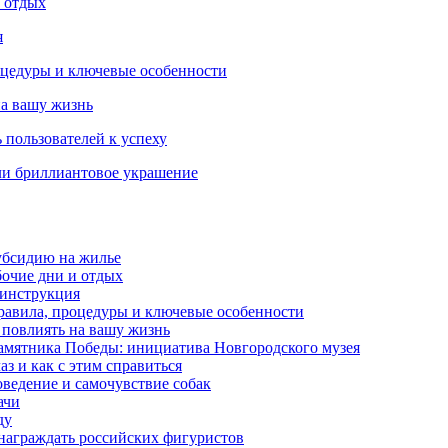
и отдых
я
роцедуры и ключевые особенности
на вашу жизнь
 пользователей к успеху
ли бриллиантовое украшение
убсидию на жилье
бочие дни и отдых
 инструкция
правила, процедуры и ключевые особенности
 повлиять на вашу жизнь
амятника Победы: инициатива Новгородского музея
з и как с этим справиться
оведение и самочувствие собак
ачи
ду
награждать российских фигуристов