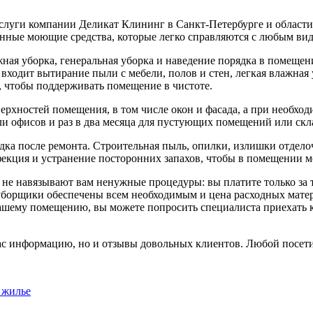
ляет услуги компании Деликат Клининг в Санкт-Петербурге и обла
енные моющие средства, которые легко справляются с любым вид
жная уборка, генеральная уборка и наведение порядка в помещен
 входит вытирание пыли с мебели, полов и стен, легкая влажная
, чтобы поддерживать помещение в чистоте.
ерхностей помещения, в том числе окон и фасада, а при необхо
ли офисов и раз в два месяца для пустующих помещений или скл
ка после ремонта. Строительная пыль, опилки, излишки отделоч
екция и устранение посторонних запахов, чтобы в помещении мо
не навязывают вам ненужные процедуры: вы платите только за т
уборщики обеспечены всем необходимым и цена расходных матери
вашему помещению, вы можете попросить специалиста приехать к
ас информацию, но и отзывы довольных клиентов. Любой посети
 жилье