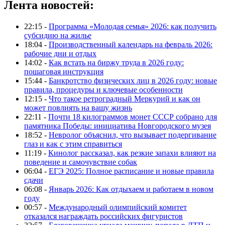
Лента новостей:
22:15 -
Программа «Молодая семья» 2026: как получить
субсидию на жилье
18:04 -
Производственный календарь на февраль 2026:
рабочие дни и отдых
14:02 -
Как встать на биржу труда в 2026 году:
пошаговая инструкция
15:44 -
Банкротство физических лиц в 2026 году: новые
правила, процедуры и ключевые особенности
12:15 -
Что такое ретроградный Меркурий и как он
может повлиять на вашу жизнь
22:11 -
Почти 18 килограммов монет СССР собрано для
памятника Победы: инициатива Новгородского музея
18:52 -
Невролог объяснил, что вызывает подергивание
глаз и как с этим справиться
11:19 -
Кинолог рассказал, как резкие запахи влияют на
поведение и самочувствие собак
06:04 -
ЕГЭ 2025: Полное расписание и новые правила
сдачи
06:08 -
Январь 2026: Как отдыхаем и работаем в новом
году
00:57 -
Международный олимпийский комитет
отказался награждать российских фигуристов