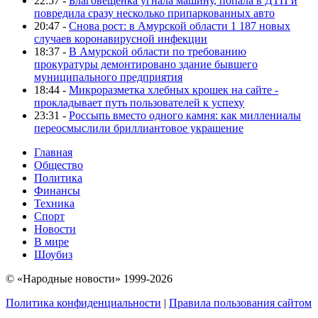
22:57 -
Благовещенка угнала машину, попала в ДТП и
повредила сразу несколько припаркованных авто
20:47 -
Снова рост: в Амурской области 1 187 новых
случаев коронавирусной инфекции
18:37 -
В Амурской области по требованию
прокуратуры демонтировано здание бывшего
муниципального предприятия
18:44 -
Микроразметка хлебных крошек на сайте -
прокладывает путь пользователей к успеху
23:31 -
Россыпь вместо одного камня: как миллениалы
переосмыслили бриллиантовое украшение
Главная
Общество
Политика
Финансы
Техника
Спорт
Новости
В мире
Шоубиз
© «Народные новости» 1999-2026
Политика конфиденциальности
|
Правила пользования сайтом