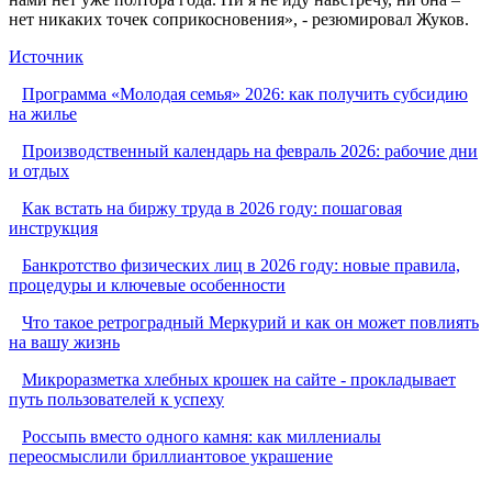
нет никаких точек соприкосновения», - резюмировал Жуков.
Источник
Программа «Молодая семья» 2026: как получить субсидию
на жилье
Производственный календарь на февраль 2026: рабочие дни
и отдых
Как встать на биржу труда в 2026 году: пошаговая
инструкция
Банкротство физических лиц в 2026 году: новые правила,
процедуры и ключевые особенности
Что такое ретроградный Меркурий и как он может повлиять
на вашу жизнь
Микроразметка хлебных крошек на сайте - прокладывает
путь пользователей к успеху
Россыпь вместо одного камня: как миллениалы
переосмыслили бриллиантовое украшение