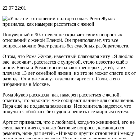
22.07 22:01
Популярный в 90-х певец не скрывает своих непростых
отношений с женой Еленой. Он предполагает, что все
вопросы можно будет решить без судебных разбирательств.
О том, что Рома Жуков, известный благодаря хиту «Я люблю
вас, девочки», расстается с супругой, стало известно ещё в
июне. Елена и Роман воспитывают шестерых детей, за их
плечами 13 лет семейной жизни, но это не может спасти их от
развода. Они уже живут отдельно: артист в Сочи, а его
избранница в Москве.
Рома Жуков рассказал, как намерен расстаться с женой,
отметив, что адвокаты уже собирают данные для соглашения.
Пара ещё не подавала заявления. Исполнитель надеется, что
получится обойтись без судов и решить все мирным путем.
Артист признался, что с любимой, когда-то женщиной, его не
связывает ничего, только бытовые вопросы, касающихся
ремонта, нянь для детей. «Никаких других отношений между
нами нет уже полтора года. Ни я не иду навстречу, ни она –