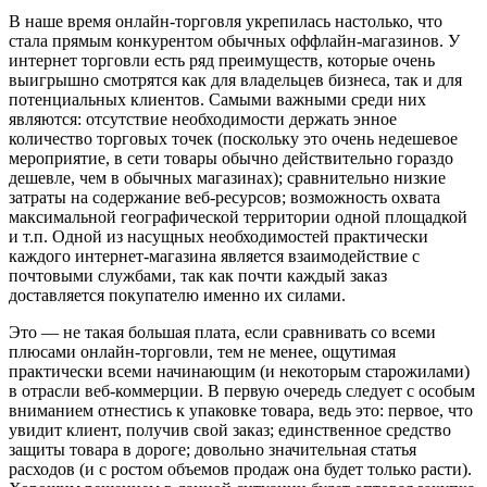
В наше время онлайн-торговля укрепилась настолько, что
стала прямым конкурентом обычных оффлайн-магазинов. У
интернет торговли есть ряд преимуществ, которые очень
выигрышно смотрятся как для владельцев бизнеса, так и для
потенциальных клиентов. Самыми важными среди них
являются: отсутствие необходимости держать энное
количество торговых точек (поскольку это очень недешевое
мероприятие, в сети товары обычно действительно гораздо
дешевле, чем в обычных магазинах); сравнительно низкие
затраты на содержание веб-ресурсов; возможность охвата
максимальной географической территории одной площадкой
и т.п. Одной из насущных необходимостей практически
каждого интернет-магазина является взаимодействие с
почтовыми службами, так как почти каждый заказ
доставляется покупателю именно их силами.
Это — не такая большая плата, если сравнивать со всеми
плюсами онлайн-торговли, тем не менее, ощутимая
практически всеми начинающим (и некоторым старожилами)
в отрасли веб-коммерции. В первую очередь следует с особым
вниманием отнестись к упаковке товара, ведь это: первое, что
увидит клиент, получив свой заказ; единственное средство
защиты товара в дороге; довольно значительная статья
расходов (и с ростом объемов продаж она будет только расти).