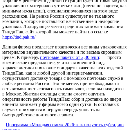
Хорошим решением в данной ситуации будет оптовая закупка
упаковочных материалов у третьих лиц (почта не годится, как
минимум из-за цены), специализирующихся на этом виде
расходников. На рынке России существует не так много
компаний, которые поставляют качественные и недорогие
упаковки. Лидирующее место среди них занимает компания
ТиндиПак, сайт которой вы можете найти по ссылке
https://tindipak.ru/
.
Данная фирма предлагает практически все виды упаковочных
материалов внушительного качества и по весьма скромным
ценам. К примеру,
почтовые пакеты от 2,30 р/шт
. — просто
космическое предложение, учитывая внешний вид,
характеристики и высокие стандарты качества этих изделий.
ТиндиПак, как и любой другой интернет-магазин,
осуществляет доставку товара с помощью почтовых служб в
любые регионы России. Тем не менее, при необходимости
есть возможность согласовать самовывоз, если вы находитесь
в Москве. Жители столицы сполна смогут ощутить
оперативность работы ТиндиПак: сбор и доставка до двери
клиента занимает у фирмы всего одни сутки. В остальных
случаях приходится в первую очередь уповать на
быстродействие почтового сервиса.
Программа «Молодая семья» 2026: как получить субсидию
на жилье