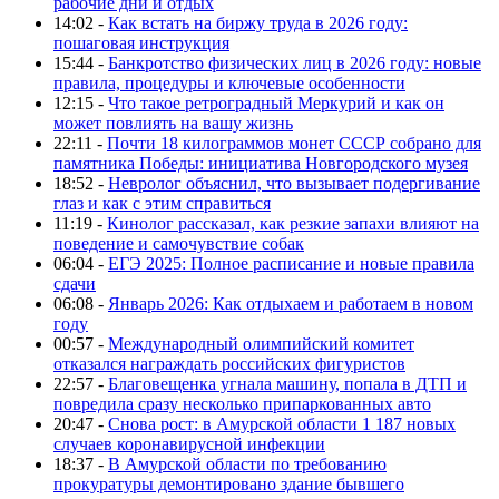
рабочие дни и отдых
14:02 -
Как встать на биржу труда в 2026 году:
пошаговая инструкция
15:44 -
Банкротство физических лиц в 2026 году: новые
правила, процедуры и ключевые особенности
12:15 -
Что такое ретроградный Меркурий и как он
может повлиять на вашу жизнь
22:11 -
Почти 18 килограммов монет СССР собрано для
памятника Победы: инициатива Новгородского музея
18:52 -
Невролог объяснил, что вызывает подергивание
глаз и как с этим справиться
11:19 -
Кинолог рассказал, как резкие запахи влияют на
поведение и самочувствие собак
06:04 -
ЕГЭ 2025: Полное расписание и новые правила
сдачи
06:08 -
Январь 2026: Как отдыхаем и работаем в новом
году
00:57 -
Международный олимпийский комитет
отказался награждать российских фигуристов
22:57 -
Благовещенка угнала машину, попала в ДТП и
повредила сразу несколько припаркованных авто
20:47 -
Снова рост: в Амурской области 1 187 новых
случаев коронавирусной инфекции
18:37 -
В Амурской области по требованию
прокуратуры демонтировано здание бывшего