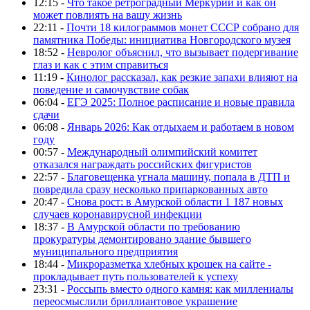
12:15 -
Что такое ретроградный Меркурий и как он
может повлиять на вашу жизнь
22:11 -
Почти 18 килограммов монет СССР собрано для
памятника Победы: инициатива Новгородского музея
18:52 -
Невролог объяснил, что вызывает подергивание
глаз и как с этим справиться
11:19 -
Кинолог рассказал, как резкие запахи влияют на
поведение и самочувствие собак
06:04 -
ЕГЭ 2025: Полное расписание и новые правила
сдачи
06:08 -
Январь 2026: Как отдыхаем и работаем в новом
году
00:57 -
Международный олимпийский комитет
отказался награждать российских фигуристов
22:57 -
Благовещенка угнала машину, попала в ДТП и
повредила сразу несколько припаркованных авто
20:47 -
Снова рост: в Амурской области 1 187 новых
случаев коронавирусной инфекции
18:37 -
В Амурской области по требованию
прокуратуры демонтировано здание бывшего
муниципального предприятия
18:44 -
Микроразметка хлебных крошек на сайте -
прокладывает путь пользователей к успеху
23:31 -
Россыпь вместо одного камня: как миллениалы
переосмыслили бриллиантовое украшение