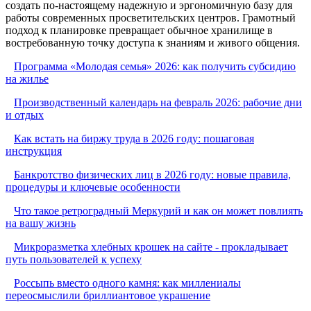
создать по-настоящему надежную и эргономичную базу для
работы современных просветительских центров. Грамотный
подход к планировке превращает обычное хранилище в
востребованную точку доступа к знаниям и живого общения.
Программа «Молодая семья» 2026: как получить субсидию
на жилье
Производственный календарь на февраль 2026: рабочие дни
и отдых
Как встать на биржу труда в 2026 году: пошаговая
инструкция
Банкротство физических лиц в 2026 году: новые правила,
процедуры и ключевые особенности
Что такое ретроградный Меркурий и как он может повлиять
на вашу жизнь
Микроразметка хлебных крошек на сайте - прокладывает
путь пользователей к успеху
Россыпь вместо одного камня: как миллениалы
переосмыслили бриллиантовое украшение