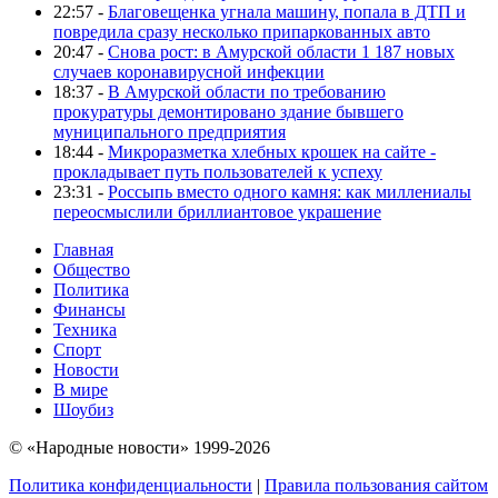
22:57 -
Благовещенка угнала машину, попала в ДТП и
повредила сразу несколько припаркованных авто
20:47 -
Снова рост: в Амурской области 1 187 новых
случаев коронавирусной инфекции
18:37 -
В Амурской области по требованию
прокуратуры демонтировано здание бывшего
муниципального предприятия
18:44 -
Микроразметка хлебных крошек на сайте -
прокладывает путь пользователей к успеху
23:31 -
Россыпь вместо одного камня: как миллениалы
переосмыслили бриллиантовое украшение
Главная
Общество
Политика
Финансы
Техника
Спорт
Новости
В мире
Шоубиз
© «Народные новости» 1999-2026
Политика конфиденциальности
|
Правила пользования сайтом