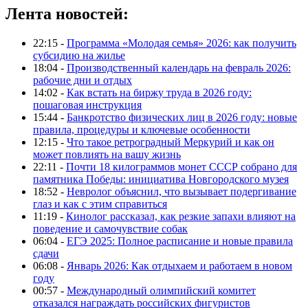
Лента новостей:
22:15 -
Программа «Молодая семья» 2026: как получить
субсидию на жилье
18:04 -
Производственный календарь на февраль 2026:
рабочие дни и отдых
14:02 -
Как встать на биржу труда в 2026 году:
пошаговая инструкция
15:44 -
Банкротство физических лиц в 2026 году: новые
правила, процедуры и ключевые особенности
12:15 -
Что такое ретроградный Меркурий и как он
может повлиять на вашу жизнь
22:11 -
Почти 18 килограммов монет СССР собрано для
памятника Победы: инициатива Новгородского музея
18:52 -
Невролог объяснил, что вызывает подергивание
глаз и как с этим справиться
11:19 -
Кинолог рассказал, как резкие запахи влияют на
поведение и самочувствие собак
06:04 -
ЕГЭ 2025: Полное расписание и новые правила
сдачи
06:08 -
Январь 2026: Как отдыхаем и работаем в новом
году
00:57 -
Международный олимпийский комитет
отказался награждать российских фигуристов