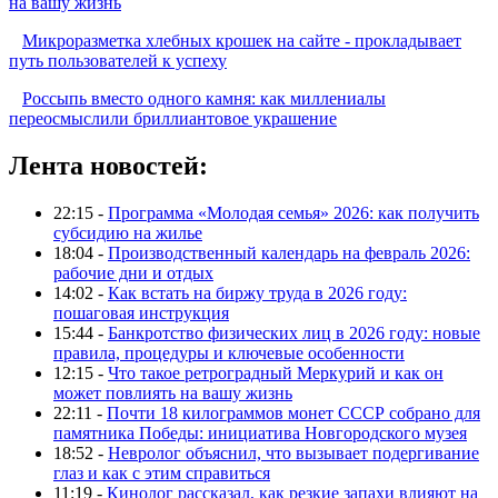
на вашу жизнь
Микроразметка хлебных крошек на сайте - прокладывает
путь пользователей к успеху
Россыпь вместо одного камня: как миллениалы
переосмыслили бриллиантовое украшение
Лента новостей:
22:15 -
Программа «Молодая семья» 2026: как получить
субсидию на жилье
18:04 -
Производственный календарь на февраль 2026:
рабочие дни и отдых
14:02 -
Как встать на биржу труда в 2026 году:
пошаговая инструкция
15:44 -
Банкротство физических лиц в 2026 году: новые
правила, процедуры и ключевые особенности
12:15 -
Что такое ретроградный Меркурий и как он
может повлиять на вашу жизнь
22:11 -
Почти 18 килограммов монет СССР собрано для
памятника Победы: инициатива Новгородского музея
18:52 -
Невролог объяснил, что вызывает подергивание
глаз и как с этим справиться
11:19 -
Кинолог рассказал, как резкие запахи влияют на