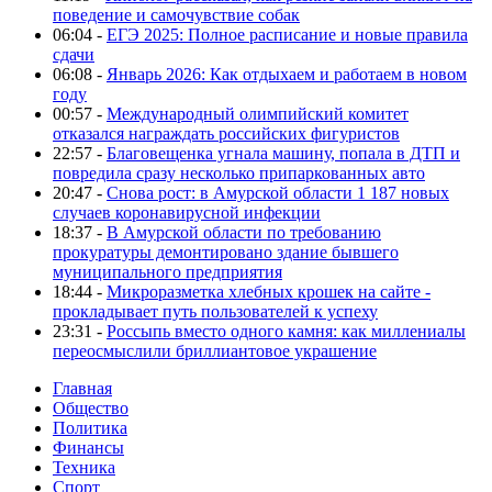
поведение и самочувствие собак
06:04 -
ЕГЭ 2025: Полное расписание и новые правила
сдачи
06:08 -
Январь 2026: Как отдыхаем и работаем в новом
году
00:57 -
Международный олимпийский комитет
отказался награждать российских фигуристов
22:57 -
Благовещенка угнала машину, попала в ДТП и
повредила сразу несколько припаркованных авто
20:47 -
Снова рост: в Амурской области 1 187 новых
случаев коронавирусной инфекции
18:37 -
В Амурской области по требованию
прокуратуры демонтировано здание бывшего
муниципального предприятия
18:44 -
Микроразметка хлебных крошек на сайте -
прокладывает путь пользователей к успеху
23:31 -
Россыпь вместо одного камня: как миллениалы
переосмыслили бриллиантовое украшение
Главная
Общество
Политика
Финансы
Техника
Спорт