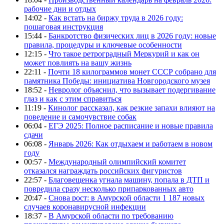
рабочие дни и отдых
14:02 -
Как встать на биржу труда в 2026 году:
пошаговая инструкция
15:44 -
Банкротство физических лиц в 2026 году: новые
правила, процедуры и ключевые особенности
12:15 -
Что такое ретроградный Меркурий и как он
может повлиять на вашу жизнь
22:11 -
Почти 18 килограммов монет СССР собрано для
памятника Победы: инициатива Новгородского музея
18:52 -
Невролог объяснил, что вызывает подергивание
глаз и как с этим справиться
11:19 -
Кинолог рассказал, как резкие запахи влияют на
поведение и самочувствие собак
06:04 -
ЕГЭ 2025: Полное расписание и новые правила
сдачи
06:08 -
Январь 2026: Как отдыхаем и работаем в новом
году
00:57 -
Международный олимпийский комитет
отказался награждать российских фигуристов
22:57 -
Благовещенка угнала машину, попала в ДТП и
повредила сразу несколько припаркованных авто
20:47 -
Снова рост: в Амурской области 1 187 новых
случаев коронавирусной инфекции
18:37 -
В Амурской области по требованию