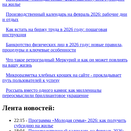
на жилье
Производственный календарь на февраль 2026: рабочие дни
и отдых
Как встать на биржу труда в 2026 году: пошаговая
инструкция
Банкротство физических лиц в 2026 году: новые правила,
процедуры и ключевые особенности
Что такое ретроградный Меркурий и как он может повлиять
на вашу жизнь
Микроразметка хлебных крошек на сайте - прокладывает
путь пользователей к успеху
Россыпь вместо одного камня: как миллениалы
переосмыслили бриллиантовое украшение
Лента новостей:
22:15 -
Программа «Молодая семья» 2026: как получить
субсидию на жилье
18:04 -
Производственный календарь на февраль 2026: