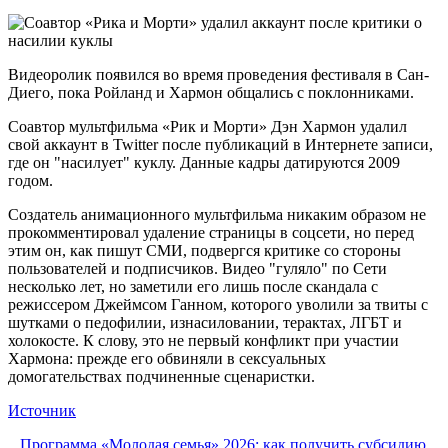
Видеоролик появился во время проведения фестиваля в Сан-
Диего, пока Ройланд и Хармон общались с поклонниками.
Соавтор мультфильма «Рик и Морти» Дэн Хармон удалил
свой аккаунт в Twitter после публикаций в Интернете записи,
где он "насилует" куклу. Данные кадры датируются 2009
годом.
Создатель анимационного мультфильма никаким образом не
прокомментировал удаление страницы в соцсети, но перед
этим он, как пишут СМИ, подвергся критике со стороны
пользователей и подписчиков. Видео "гуляло" по Сети
несколько лет, но заметили его лишь после скандала с
режиссером Джеймсом Ганном, которого уволили за твиты с
шутками о педофилии, изнасиловании, терактах, ЛГБТ и
холокосте. К слову, это не первый конфликт при участии
Хармона: прежде его обвиняли в сексуальных
домогательствах подчиненные сценаристки.
Источник
Программа «Молодая семья» 2026: как получить субсидию