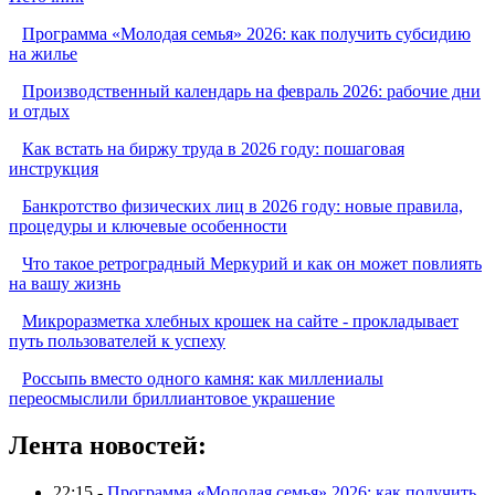
Программа «Молодая семья» 2026: как получить субсидию
на жилье
Производственный календарь на февраль 2026: рабочие дни
и отдых
Как встать на биржу труда в 2026 году: пошаговая
инструкция
Банкротство физических лиц в 2026 году: новые правила,
процедуры и ключевые особенности
Что такое ретроградный Меркурий и как он может повлиять
на вашу жизнь
Микроразметка хлебных крошек на сайте - прокладывает
путь пользователей к успеху
Россыпь вместо одного камня: как миллениалы
переосмыслили бриллиантовое украшение
Лента новостей:
22:15 -
Программа «Молодая семья» 2026: как получить