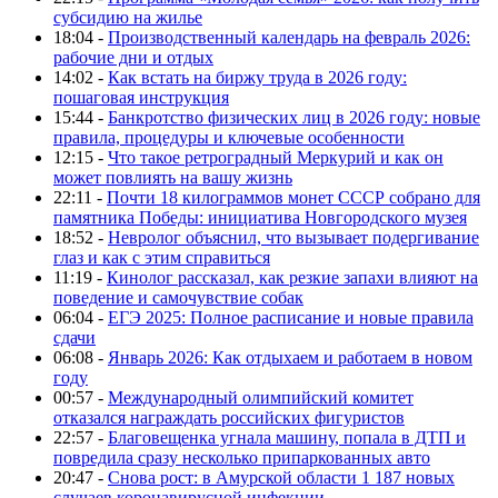
субсидию на жилье
18:04 -
Производственный календарь на февраль 2026:
рабочие дни и отдых
14:02 -
Как встать на биржу труда в 2026 году:
пошаговая инструкция
15:44 -
Банкротство физических лиц в 2026 году: новые
правила, процедуры и ключевые особенности
12:15 -
Что такое ретроградный Меркурий и как он
может повлиять на вашу жизнь
22:11 -
Почти 18 килограммов монет СССР собрано для
памятника Победы: инициатива Новгородского музея
18:52 -
Невролог объяснил, что вызывает подергивание
глаз и как с этим справиться
11:19 -
Кинолог рассказал, как резкие запахи влияют на
поведение и самочувствие собак
06:04 -
ЕГЭ 2025: Полное расписание и новые правила
сдачи
06:08 -
Январь 2026: Как отдыхаем и работаем в новом
году
00:57 -
Международный олимпийский комитет
отказался награждать российских фигуристов
22:57 -
Благовещенка угнала машину, попала в ДТП и
повредила сразу несколько припаркованных авто
20:47 -
Снова рост: в Амурской области 1 187 новых
случаев коронавирусной инфекции