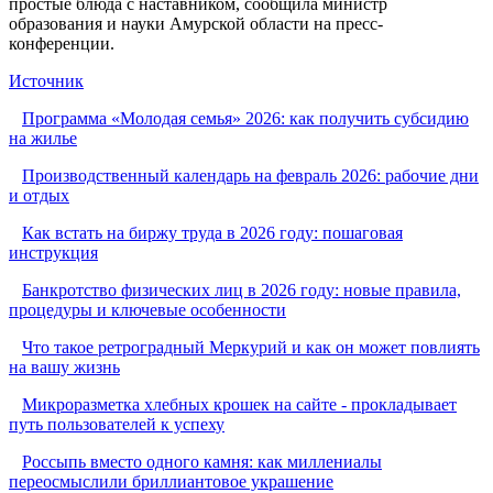
простые блюда с наставником, сообщила министр
образования и науки Амурской области на пресс-
конференции.
Источник
Программа «Молодая семья» 2026: как получить субсидию
на жилье
Производственный календарь на февраль 2026: рабочие дни
и отдых
Как встать на биржу труда в 2026 году: пошаговая
инструкция
Банкротство физических лиц в 2026 году: новые правила,
процедуры и ключевые особенности
Что такое ретроградный Меркурий и как он может повлиять
на вашу жизнь
Микроразметка хлебных крошек на сайте - прокладывает
путь пользователей к успеху
Россыпь вместо одного камня: как миллениалы
переосмыслили бриллиантовое украшение