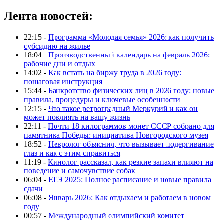
Лента новостей:
22:15 -
Программа «Молодая семья» 2026: как получить
субсидию на жилье
18:04 -
Производственный календарь на февраль 2026:
рабочие дни и отдых
14:02 -
Как встать на биржу труда в 2026 году:
пошаговая инструкция
15:44 -
Банкротство физических лиц в 2026 году: новые
правила, процедуры и ключевые особенности
12:15 -
Что такое ретроградный Меркурий и как он
может повлиять на вашу жизнь
22:11 -
Почти 18 килограммов монет СССР собрано для
памятника Победы: инициатива Новгородского музея
18:52 -
Невролог объяснил, что вызывает подергивание
глаз и как с этим справиться
11:19 -
Кинолог рассказал, как резкие запахи влияют на
поведение и самочувствие собак
06:04 -
ЕГЭ 2025: Полное расписание и новые правила
сдачи
06:08 -
Январь 2026: Как отдыхаем и работаем в новом
году
00:57 -
Международный олимпийский комитет