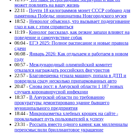
может повлиять на вашу жизнь
22:11 -
Почти 18 килограммов монет СССР собрано для
памятника Победы: инициатива Новгородского музея
18:52 -
Невролог объяснил, что вызывает подергивание
глаз и как с этим справиться
11:19 -
Кинолог рассказал, как резкие запахи влияют на
поведение и самочувствие собак
06:04 -
ЕГЭ 2025: Полное расписание и новые правила
сдачи
06:08 -
Январь 2026: Как отдыхаем и работаем в новом
году
00:57 -
Международный олимпийский комитет
отказался награждать российских фигуристов
22:57 -
Благовещенка угнала машину, попала в ДТП и
повредила сразу несколько припаркованных авто
20:47 -
Снова рост: в Амурской области 1 187 новых
случаев коронавирусной инфекции
18:37 -
В Амурской области по требованию
прокуратуры демонтировано здание бывшего
муниципального предприятия
18:44 -
Микроразметка хлебных крошек на сайте -
прокладывает путь пользователей к успеху
23:31 -
Россыпь вместо одного камня: как миллениалы
переосмыслили бриллиантовое украшение