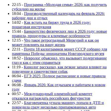
22:15 -
Программа «Молодая семья» 2026: как получить
субсидию на жилье
18:04 -
Производственный календарь на февраль 2026:
рабочие дни и отдых
14:02 -
Как встать на биржу труда в 2026 году:
пошаговая инструкция
15:44 -
Банкротство физических лиц в 2026 году: новые
правила, процедуры и ключевые особенности
12:15 -
Что такое ретроградный Меркурий и как он
может повлиять на вашу жизнь
22:11 -
Почти 18 килограммов монет СССР собрано для
памятника Победы: инициатива Новгородского музея
18:52 -
Невролог объяснил, что вызывает подергивание
глаз и как с этим справиться
11:19 -
Кинолог рассказал, как резкие запахи влияют на
поведение и самочувствие собак
06:04 -
ЕГЭ 2025: Полное расписание и новые правила
сдачи
06:08 -
Январь 2026: Как отдыхаем и работаем в новом
году
00:57 -
Международный олимпийский комитет
отказался награждать российских фигуристов
22:57 -
Благовещенка угнала машину, попала в ДТП и
повредила сразу несколько припаркованных авто