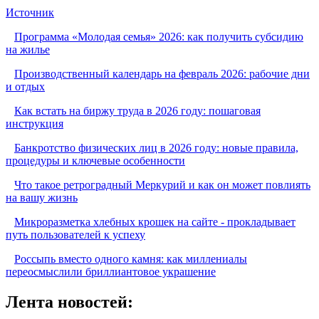
Источник
Программа «Молодая семья» 2026: как получить субсидию
на жилье
Производственный календарь на февраль 2026: рабочие дни
и отдых
Как встать на биржу труда в 2026 году: пошаговая
инструкция
Банкротство физических лиц в 2026 году: новые правила,
процедуры и ключевые особенности
Что такое ретроградный Меркурий и как он может повлиять
на вашу жизнь
Микроразметка хлебных крошек на сайте - прокладывает
путь пользователей к успеху
Россыпь вместо одного камня: как миллениалы
переосмыслили бриллиантовое украшение
Лента новостей: