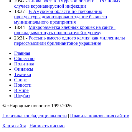
20:47 -
Снова рост: в Амурской области 1 187 новых
случаев коронавирусной инфекции
18:37 -
В Амурской области по требованию
прокуратуры демонтировано здание бывшего
муниципального предприятия
18:44 -
Микроразметка хлебных крошек на сайте -
прокладывает путь пользователей к успеху
23:31 -
Россыпь вместо одного камня: как миллениалы
переосмыслили бриллиантовое украшение
Главная
Общество
Политика
Финансы
Техника
Спорт
Новости
В мире
Шоубиз
© «Народные новости» 1999-2026
Политика конфиденциальности
|
Правила пользования сайтом
Карта сайта
|
Написать письмо