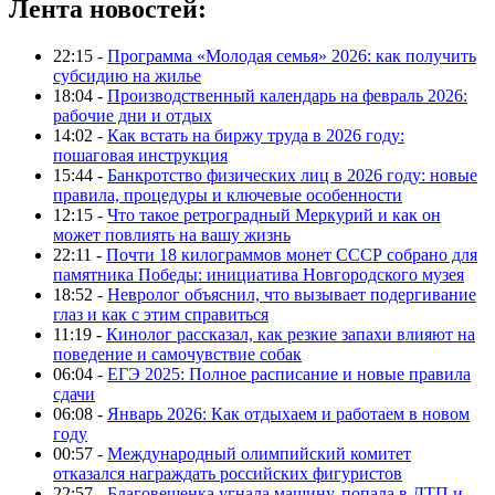
Лента новостей:
22:15 -
Программа «Молодая семья» 2026: как получить
субсидию на жилье
18:04 -
Производственный календарь на февраль 2026:
рабочие дни и отдых
14:02 -
Как встать на биржу труда в 2026 году:
пошаговая инструкция
15:44 -
Банкротство физических лиц в 2026 году: новые
правила, процедуры и ключевые особенности
12:15 -
Что такое ретроградный Меркурий и как он
может повлиять на вашу жизнь
22:11 -
Почти 18 килограммов монет СССР собрано для
памятника Победы: инициатива Новгородского музея
18:52 -
Невролог объяснил, что вызывает подергивание
глаз и как с этим справиться
11:19 -
Кинолог рассказал, как резкие запахи влияют на
поведение и самочувствие собак
06:04 -
ЕГЭ 2025: Полное расписание и новые правила
сдачи
06:08 -
Январь 2026: Как отдыхаем и работаем в новом
году
00:57 -
Международный олимпийский комитет
отказался награждать российских фигуристов
22:57 -
Благовещенка угнала машину, попала в ДТП и