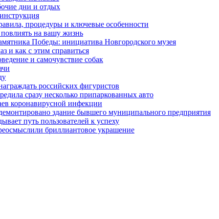
бочие дни и отдых
 инструкция
правила, процедуры и ключевые особенности
 повлиять на вашу жизнь
амятника Победы: инициатива Новгородского музея
з и как с этим справиться
оведение и самочувствие собак
ачи
ду
награждать российских фигуристов
редила сразу несколько припаркованных авто
чаев коронавирусной инфекции
 демонтировано здание бывшего муниципального предприятия
ывает путь пользователей к успеху
ереосмыслили бриллиантовое украшение