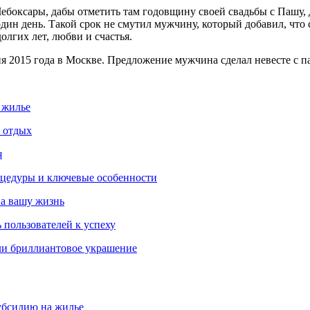
Чебоксары, дабы отметить там годовщину своей свадьбы с Пашу,
один день. Такой срок не смутил мужчину, который добавил, что
лгих лет, любви и счастья.
 2015 года в Москве. Предложение мужчина сделал невесте с па
 жилье
и отдых
я
роцедуры и ключевые особенности
на вашу жизнь
 пользователей к успеху
ли бриллиантовое украшение
убсидию на жилье