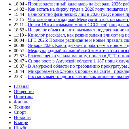
18:04 -
Производственный календарь на февраль 2026: ра
14:02 -
Как встать на биржу труда в 2026 году: пошаговая
15:44 -
Банкротство физических лиц в 2026 году: новые 
12:15 -
Что такое ретроградный Меркурий и как он может
22:11 -
Почти 18 килограммов монет СССР собрано для п
18:52 -
Невролог объяснил, что вызывает подергивание гла
11:19 -
Кинолог рассказал, как резкие запахи влияют на п
06:04 -
ЕГЭ 2025: Полное расписание и новые правила сд
06:08 -
Январь 2026: Как отдыхаем и работаем в новом го
00:57 -
Международный олимпийский комитет отказался 
22:57 -
Благовещенка угнала машину, попала в ДТП и пов
20:47 -
Снова рост: в Амурской области 1 187 новых слу
18:37 -
В Амурской области по требованию прокуратуры
18:44 -
Микроразметка хлебных крошек на сайте - проклад
23:31 -
Россыпь вместо одного камня: как миллениалы п
Главная
Общество
Политика
Финансы
Техника
Спорт
Новости
В мире
Шоубиз