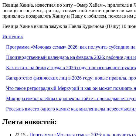
Певица Ханна, известная по хиту «Омар Хайам», прилетела в 
певицы в соцсетях, три года совместной жизни пролетели как 
принялись поздравлять Ханну и Пашу с юбилеем, пожелав им до
Певица Ханна вышла замуж за Павла Курьянова (Пашу) 10 июня
Источник
Программа «Молодая семья» 2026: как получить субсидию на
Производственный календарь на февраль 2026: рабочие дни 
Как встать на биржу труда в 2026 году: пошаговая инструкци
Банкротство физических лиц в 2026 году: новые правила, п
Что такое ретроградный Меркурий и как он может повлиять 
Микроразметка хлебных крошек на сайте - прокладывает путь
Россыпь вместо одного камня: как миллениалы переосмысли
Лента новостей:
22:15 -
Программа «Молодая семья» 2026: как получить с