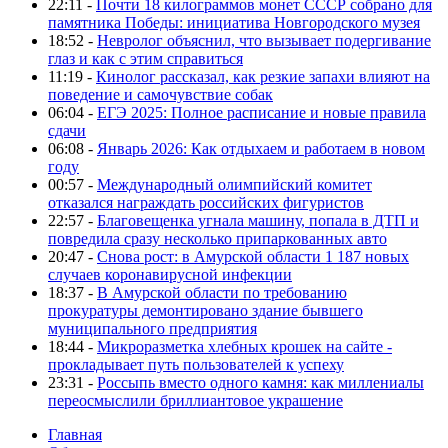
22:11 -
Почти 18 килограммов монет СССР собрано для
памятника Победы: инициатива Новгородского музея
18:52 -
Невролог объяснил, что вызывает подергивание
глаз и как с этим справиться
11:19 -
Кинолог рассказал, как резкие запахи влияют на
поведение и самочувствие собак
06:04 -
ЕГЭ 2025: Полное расписание и новые правила
сдачи
06:08 -
Январь 2026: Как отдыхаем и работаем в новом
году
00:57 -
Международный олимпийский комитет
отказался награждать российских фигуристов
22:57 -
Благовещенка угнала машину, попала в ДТП и
повредила сразу несколько припаркованных авто
20:47 -
Снова рост: в Амурской области 1 187 новых
случаев коронавирусной инфекции
18:37 -
В Амурской области по требованию
прокуратуры демонтировано здание бывшего
муниципального предприятия
18:44 -
Микроразметка хлебных крошек на сайте -
прокладывает путь пользователей к успеху
23:31 -
Россыпь вместо одного камня: как миллениалы
переосмыслили бриллиантовое украшение
Главная