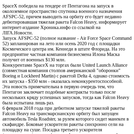
SpaceX победила на тендере от Пентагона на запуск в
околоземное пространство спутника военного назначения
AFSPC-52, причем выводить на орбиту его будет недавно
дебютировавшая тяжелая ракета Falcon Heavy, информирует
интернет-издание Хроника.инфо со ссылкой на
ЛIГА.Новости.
Запуск AFSPC-52 (полное название - Air Force Space Command
52) запланирован на лето или осень 2020 год с площадки
Космического центра им. Кеннеди в штате Флорида. На это
предприятие частная компания бизнесмена Илона Маска
получит от военных $130 млн.
Конкурентами SpaceX на торгах были United Launch Alliance
(совместная компания столпов американской "оборонки"
Boeing и Lockheed Martin) с ракетой Delta 4, однако стоимость
их запуска - $350 млн - оказалась неконкурентоспособной.
Эта новость примечательна в первую очередь тем, что
Пентагон заключает подобные контракты только после
нескольких кряду успешных запусков, тогда как Falcon Heavy
была испытана лишь раз.
6 февраля 2018 года при дебютном запуске тяжелой ракеты
Falcon Heavy на трансмарсианскую орбиту был запущен
автомобиль Tesla Roadster, за рулем которого сидит манекен в
скафандре. Боковые ускорители ракеты синхронно сели на
площадку на суше. Посадка третьего ускорителя