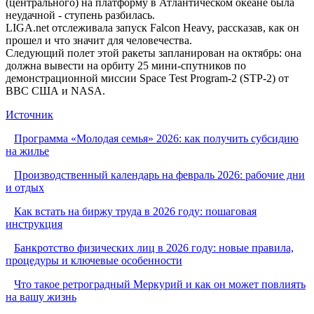
(центрального) на платформу в Атлантическом океане была
неудачной - ступень разбилась.
LIGA.net отслеживала запуск Falcon Heavy, рассказав, как он
прошел и что значит для человечества.
Следующий полет этой ракеты запланирован на октябрь: она
должна вывести на орбиту 25 мини-спутников по
демонстрационной миссии Space Test Program-2 (STP-2) от
ВВС США и NASA.
Источник
Программа «Молодая семья» 2026: как получить субсидию
на жилье
Производственный календарь на февраль 2026: рабочие дни
и отдых
Как встать на биржу труда в 2026 году: пошаговая
инструкция
Банкротство физических лиц в 2026 году: новые правила,
процедуры и ключевые особенности
Что такое ретроградный Меркурий и как он может повлиять
на вашу жизнь