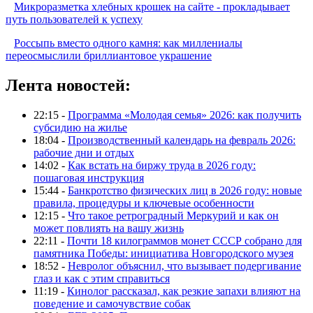
Микроразметка хлебных крошек на сайте - прокладывает
путь пользователей к успеху
Россыпь вместо одного камня: как миллениалы
переосмыслили бриллиантовое украшение
Лента новостей:
22:15 -
Программа «Молодая семья» 2026: как получить
субсидию на жилье
18:04 -
Производственный календарь на февраль 2026:
рабочие дни и отдых
14:02 -
Как встать на биржу труда в 2026 году:
пошаговая инструкция
15:44 -
Банкротство физических лиц в 2026 году: новые
правила, процедуры и ключевые особенности
12:15 -
Что такое ретроградный Меркурий и как он
может повлиять на вашу жизнь
22:11 -
Почти 18 килограммов монет СССР собрано для
памятника Победы: инициатива Новгородского музея
18:52 -
Невролог объяснил, что вызывает подергивание
глаз и как с этим справиться
11:19 -
Кинолог рассказал, как резкие запахи влияют на
поведение и самочувствие собак