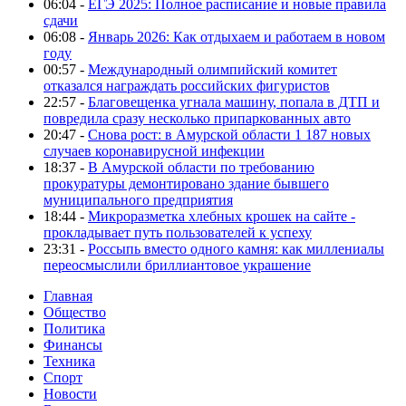
06:04 -
ЕГЭ 2025: Полное расписание и новые правила
сдачи
06:08 -
Январь 2026: Как отдыхаем и работаем в новом
году
00:57 -
Международный олимпийский комитет
отказался награждать российских фигуристов
22:57 -
Благовещенка угнала машину, попала в ДТП и
повредила сразу несколько припаркованных авто
20:47 -
Снова рост: в Амурской области 1 187 новых
случаев коронавирусной инфекции
18:37 -
В Амурской области по требованию
прокуратуры демонтировано здание бывшего
муниципального предприятия
18:44 -
Микроразметка хлебных крошек на сайте -
прокладывает путь пользователей к успеху
23:31 -
Россыпь вместо одного камня: как миллениалы
переосмыслили бриллиантовое украшение
Главная
Общество
Политика
Финансы
Техника
Спорт
Новости