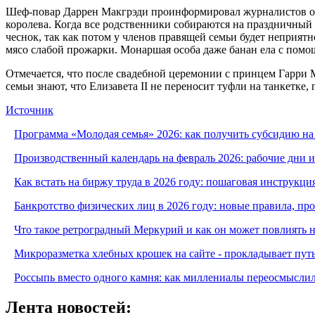
Шеф-повар Даррен Макгрэди проинформировал журналистов о за
королева. Когда все родственники собираются на праздничный о
чеснок, так как потом у членов правящей семьи будет неприятно
мясо слабой прожарки. Монаршая особа даже банан ела с помощ
Отмечается, что после свадебной церемонии с принцем Гарри 
семьи знают, что Елизавета II не переносит туфли на танкетке,
Источник
Программа «Молодая семья» 2026: как получить субсидию на
Производственный календарь на февраль 2026: рабочие дни 
Как встать на биржу труда в 2026 году: пошаговая инструкци
Банкротство физических лиц в 2026 году: новые правила, п
Что такое ретроградный Меркурий и как он может повлиять 
Микроразметка хлебных крошек на сайте - прокладывает путь
Россыпь вместо одного камня: как миллениалы переосмысли
Лента новостей: