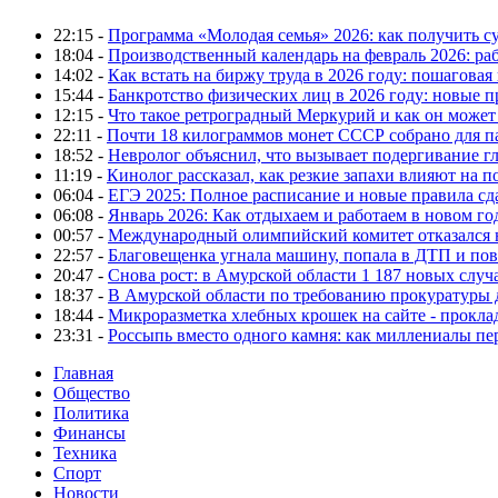
22:15 -
Программа «Молодая семья» 2026: как получить с
18:04 -
Производственный календарь на февраль 2026: ра
14:02 -
Как встать на биржу труда в 2026 году: пошаговая
15:44 -
Банкротство физических лиц в 2026 году: новые 
12:15 -
Что такое ретроградный Меркурий и как он может
22:11 -
Почти 18 килограммов монет СССР собрано для п
18:52 -
Невролог объяснил, что вызывает подергивание гла
11:19 -
Кинолог рассказал, как резкие запахи влияют на п
06:04 -
ЕГЭ 2025: Полное расписание и новые правила сд
06:08 -
Январь 2026: Как отдыхаем и работаем в новом го
00:57 -
Международный олимпийский комитет отказался 
22:57 -
Благовещенка угнала машину, попала в ДТП и пов
20:47 -
Снова рост: в Амурской области 1 187 новых слу
18:37 -
В Амурской области по требованию прокуратуры
18:44 -
Микроразметка хлебных крошек на сайте - проклад
23:31 -
Россыпь вместо одного камня: как миллениалы п
Главная
Общество
Политика
Финансы
Техника
Спорт
Новости