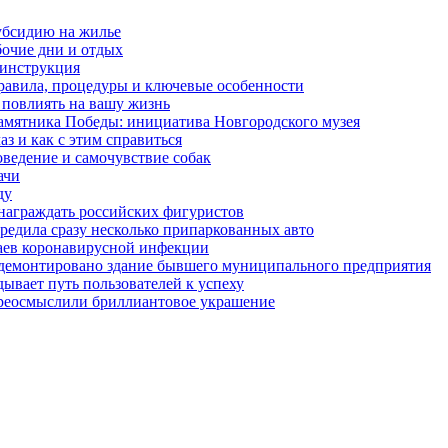
убсидию на жилье
бочие дни и отдых
 инструкция
правила, процедуры и ключевые особенности
 повлиять на вашу жизнь
амятника Победы: инициатива Новгородского музея
з и как с этим справиться
оведение и самочувствие собак
ачи
ду
награждать российских фигуристов
редила сразу несколько припаркованных авто
чаев коронавирусной инфекции
 демонтировано здание бывшего муниципального предприятия
ывает путь пользователей к успеху
ереосмыслили бриллиантовое украшение