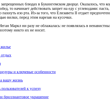
прещенных блюдах в Букингемском дворце. Оказалось, что коро
бед, то начинает действовать запрет на еду с углеводами: паста
 пахнуть изо рта. Из-за того, что Елизавета II отдает предпочте
ью вилки, перед этим нарезав на кусочки.
Меган Маркл ни разу не облажалась: не появлялась в ненавистн
 поэтому никто их не носит.
 жилье
и отдых
я
роцедуры и ключевые особенности
на вашу жизнь
 пользователей к успеху
ли бриллиантовое украшение