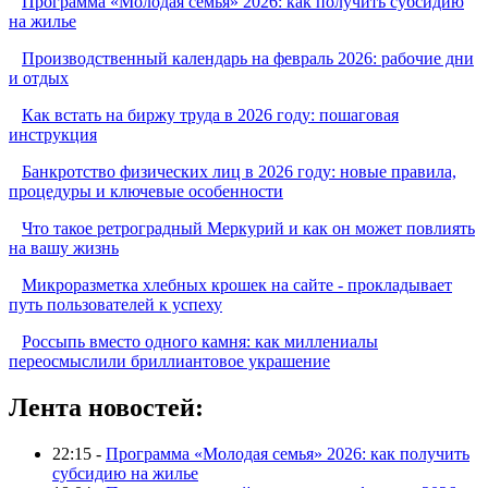
Программа «Молодая семья» 2026: как получить субсидию
на жилье
Производственный календарь на февраль 2026: рабочие дни
и отдых
Как встать на биржу труда в 2026 году: пошаговая
инструкция
Банкротство физических лиц в 2026 году: новые правила,
процедуры и ключевые особенности
Что такое ретроградный Меркурий и как он может повлиять
на вашу жизнь
Микроразметка хлебных крошек на сайте - прокладывает
путь пользователей к успеху
Россыпь вместо одного камня: как миллениалы
переосмыслили бриллиантовое украшение
Лента новостей:
22:15 -
Программа «Молодая семья» 2026: как получить
субсидию на жилье