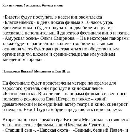
Как получить бесплатные билеты в кино
«Билеты будут поступать в кассы кинокомплекса
«Благовещенск» в день показа фильма в 10 часов утра.
Зрителям можно будет получать по два билета в руки, –
рассказала исполнительный директор фестиваля кино и театра
«Амурская осень» Ольга Смирнова. – На некоторые панорамы
также будет ограниченное количество билетов, так как
основная часть будет распространяться по общественным
организациям, школам и средне-специальным учебным
заведениям города».
Панорамы: Виталий Мельников и Ежи Штур
На фестивале будет представлены четыре панорамы для
взрослого зрителя, они пройдут в кинокомплексе
«Благовещенск». В их числе – панорама фильмов известного
польского режиссера Ежи Штура, он также – яркий
драматический и комедийный актёр театра и кино, сценарист
и педагог. Ежи Штур сам будет представлять свои фильмы.
Вторая панорама – режиссёра Виталия Мельникова, снявшего
такие известные фильмы, как «Начальник Чукотки»,
«Старший сын», «Царская охота», «Бедный, бедный Павел» и