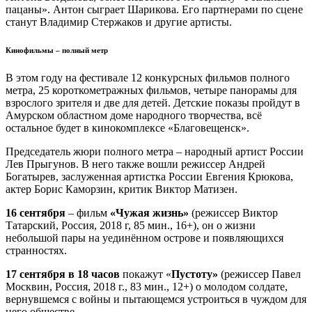
пацаны». Антон сыграет Шарикова. Его партнерами по сцене
станут Владимир Стержаков и другие артисты.
Кинофильмы – полный метр
В этом году на фестивале 12 конкурсных фильмов полного
метра, 25 короткометражных фильмов, четыре панорамы для
взрослого зрителя и две для детей. Детские показы пройдут в
Амурском областном доме народного творчества, всё
остальное будет в кинокомплексе «Благовещенск».
Председатель жюри полного метра – народный артист России
Лев Прыгунов. В него также вошли режиссер Андрей
Богатырев, заслуженная артистка России Евгения Крюкова,
актер Борис Каморзин, критик Виктор Матизен.
16 сентября
– фильм
«Чужая жизнь»
(режиссер Виктор
Татарский, Россия, 2018 г, 85 мин., 16+), он о жизни
небольшой пары на уединённом острове и появляющихся
странностях.
17 сентября
в 18 часов
покажут «
Пустоту»
(режиссер Павел
Москвин, Россия, 2018 г., 83 мин., 12+) о молодом солдате,
вернувшемся с войны и пытающемся устроиться в чуждом для
него обществе.