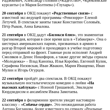
Радзюкевич, Александр Головин («Кадетство», «Кремлёвские
курсанты») и Мария Болтнева («Глухарь»).
20 сентября
в ОКЦ покажут
«Родственные связи»
с
известной экс-ведущей программы «Ревизорро» Еленой
Летучей. В спектакле заняты также Константин Соловьёв,
Пётр Рыков, Анна Бачалова.
21 сентября
в ОКЦ дадут
«Билокси блюз»
, это знаменитая
трагикомедия, которая в свое время шла в «Табакерке». Она о
шестерых американских парнях, призванных в армию в
разгар Второй мировой и проходящих в учебке подготовку
перед отправкой на фронт. Главные роли исполнят Андрей
Смоляков и Денис Никифоров, а также другие звёзды сериала
«Молодежка» – Влад Канопка, Илья Коробко, Евгений Кулик,
Серафима Низовская, Иван Жвакин, Мария Иващенко, Иван
Мулин и Игорь Огурцов.
22 сентября
пройдёт два спектакля. В ОКЦ покажут
музыкальную ностальгическую комедию о любви
«На
высоких каблуках»
с Нонной Гришаевой, Эвклидом
Кюрдзидисом и ансамблем Ивана Замотаева.
22 сентября
в филармонии зрители увидят настоящую
классику –
«Собачье сердце»
. Это неожиданная работа
Антона Богданова, более известного по сериалу «Реальные