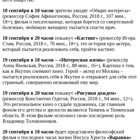
18 сентября в 18 часов
зрители увидят «Общие интересы»
(режиссер София Афиногенова, Россия, 2018 г., 107 мин.,
18+), фильм о писательнице, которая борется со смертельной
болезнью, любимую женщину пытается спасти врач.
18 сентября в 20 часов
покажут
«Кастинг»
(режиссёр Игорь
Стам, Россия, 2018 г., 70 мин., 18+), это история про актера,
который пытается реализовать себя, пройти кастинг.
19 сентября в 18 часов – «Интересная жизнь»
(режиссёр
Анна Яновская, Россия, 2018 г., 88 мин., 16+). Картина о том,
как в Якутии снимают кино. Герой – актер из Москвы –
пытается реализовать себя в Якутии и открывает для себя этот
странный, совершенно незнакомый ему мир.
19 сентября в 20 часов
покажут
«Рисунки дождем»
(режиссер Константин Одегов, Россия, 2018 г., 94 мин., 12+).
Это региональное кино о судьбе художника, где главным
фоном его детства и зрелости являются Тюмень и Тюменская
область. В этом фильме исполнил свою последнюю роль
Владимир Толоконников.
20 сентября в 18 часов
будет представлен философский
фильм о последних часах жизни Иисуса Христа
«Варавва»