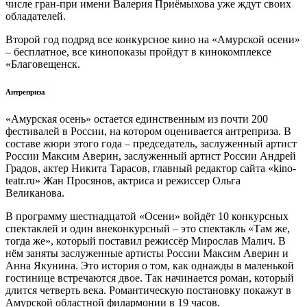
числе гран-при имени Валерия Приёмыхова уже ждут своих
обладателей.
Второй год подряд все конкурсное кино на «Амурской осени»
– бесплатное, все кинопоказы пройдут в кинокомплексе
«Благовещенск.
Антреприза
«Амурская осень» остается единственным из почти 200
фестивалей в России, на котором оценивается антреприза. В
составе жюри этого года – председатель, заслуженный артист
России Максим Аверин, заслуженный артист России Андрей
Градов, актер Никита Тарасов, главный редактор сайта «kino-
teatr.ru» Жан Просянов, актриса и режиссер Ольга
Великанова.
В программу шестнадцатой «Осени» войдёт 10 конкурсных
спектаклей и один внеконкурсный – это спектакль «Там же,
тогда же», который поставил режиссёр Мирослав Малич. В
нём заняты заслуженные артисты России Максим Аверин и
Анна Якунина. Это история о том, как однажды в маленькой
гостинице встречаются двое. Так начинается роман, который
длится четверть века. Романтическую постановку покажут в
Амурской областной филармонии в 19 часов.