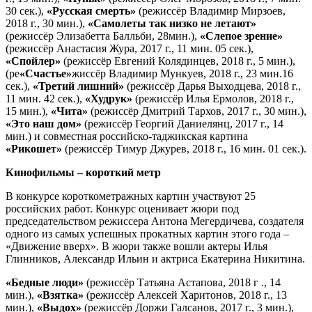
30 сек.),
«Русская смерть»
(режиссёр Владимир Мирзоев,
2018 г., 30 мин.),
«Самолеты так низко не летают»
(режиссёр Элизабетта Балльби, 28мин.),
«Слепое зрение»
(режиссёр Анастасия Жура, 2017 г., 11 мин. 05 сек.),
«Спойлер»
(режиссёр Евгений Колядинцев, 2018 г., 5 мин.),
(ре
«Счастье»
жиссёр Владимир Мункуев, 2018 г., 23 мин.16
сек.),
«Третий лишний»
(режиссёр Дарья Выходцева, 2018 г.,
11 мин. 42 сек.),
«Худрук»
(режиссёр Илья Ермолов, 2018 г.,
15 мин.),
«Чита»
(режиссёр Дмитрий Тархов, 2017 г., 30 мин.),
«Это наш дом»
(режиссёр Георгий Даниелянц, 2017 г., 14
мин.) и совместная российско-таджикская картина
«Рикошет»
(режиссёр Тимур Джурев, 2018 г., 16 мин. 01 сек.).
Кинофильмы – короткий метр
В конкурсе короткометражных картин участвуют 25
российских работ. Конкурс оценивает жюри под
председательством режиссера Антона Мегердичева, создателя
одного из самых успешных прокатных картин этого года –
«Движение вверх». В жюри также вошли актеры Илья
Глинников, Александр Ильин и актриса Екатерина Никитина.
«Бедные люди»
(режиссёр Татьяна Астапова, 2018 г ., 14
мин.),
«Взятка»
(режиссёр Алексей Харитонов, 2018 г., 13
мин.),
«Выдох»
(режиссёр Доржи Галсанов, 2017 г., 3 мин.),