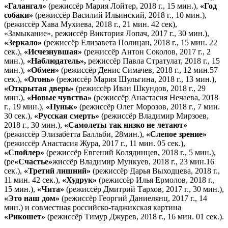
«Галангал»
(режиссёр Мария Лойтер, 2018 г., 15 мин.),
«Год
собаки»
(режиссёр Василий Ильинский, 2018 г., 10 мин.),
(режиссёр Хава Мухиева, 2018 г., 21 мин. 42 сек),
«Замыкание», режиссёр Виктория Лопач, 2017 г., 30 мин.),
«Зеркало»
(режиссёр Елизавета Полицан, 2018 г., 15 мин. 22
сек.),
«Исчезнувшая»
(режиссёр Антон Соколов, 2017 г., 2
мин.),
«Наблюдатель»,
режиссёр Павла Стратулат, 2018 г., 15
мин.),
«Обмен»
(режиссёр Денис Симачев, 2018 г., 12 мин.57
сек.),
«Огонь»
(режиссёр Мария Шульгина, 2018 г., 13 мин.),
«Открытая дверь»
(режиссёр Иван Шкундов, 2018 г., 29
мин.),
«Новые чувства»
(режиссёр Анастасия Нечаева, 2018
г., 19 мин.),
«Пуньк»
(режиссёр Олег Морозов, 2018 г., 7 мин.
30 сек.),
«Русская смерть»
(режиссёр Владимир Мирзоев,
2018 г., 30 мин.),
«Самолеты так низко не летают»
(режиссёр Элизабетта Балльби, 28мин.),
«Слепое зрение»
(режиссёр Анастасия Жура, 2017 г., 11 мин. 05 сек.),
«Спойлер»
(режиссёр Евгений Колядинцев, 2018 г., 5 мин.),
(ре
«Счастье»
жиссёр Владимир Мункуев, 2018 г., 23 мин.16
сек.),
«Третий лишний»
(режиссёр Дарья Выходцева, 2018 г.,
11 мин. 42 сек.),
«Худрук»
(режиссёр Илья Ермолов, 2018 г.,
15 мин.),
«Чита»
(режиссёр Дмитрий Тархов, 2017 г., 30 мин.),
«Это наш дом»
(режиссёр Георгий Даниелянц, 2017 г., 14
мин.) и совместная российско-таджикская картина
«Рикошет»
(режиссёр Тимур Джурев, 2018 г., 16 мин. 01 сек.).