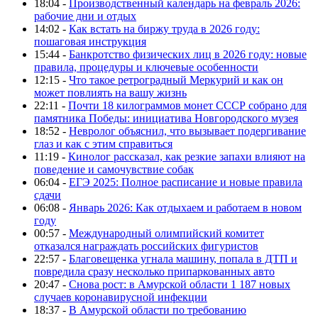
18:04 -
Производственный календарь на февраль 2026:
рабочие дни и отдых
14:02 -
Как встать на биржу труда в 2026 году:
пошаговая инструкция
15:44 -
Банкротство физических лиц в 2026 году: новые
правила, процедуры и ключевые особенности
12:15 -
Что такое ретроградный Меркурий и как он
может повлиять на вашу жизнь
22:11 -
Почти 18 килограммов монет СССР собрано для
памятника Победы: инициатива Новгородского музея
18:52 -
Невролог объяснил, что вызывает подергивание
глаз и как с этим справиться
11:19 -
Кинолог рассказал, как резкие запахи влияют на
поведение и самочувствие собак
06:04 -
ЕГЭ 2025: Полное расписание и новые правила
сдачи
06:08 -
Январь 2026: Как отдыхаем и работаем в новом
году
00:57 -
Международный олимпийский комитет
отказался награждать российских фигуристов
22:57 -
Благовещенка угнала машину, попала в ДТП и
повредила сразу несколько припаркованных авто
20:47 -
Снова рост: в Амурской области 1 187 новых
случаев коронавирусной инфекции
18:37 -
В Амурской области по требованию