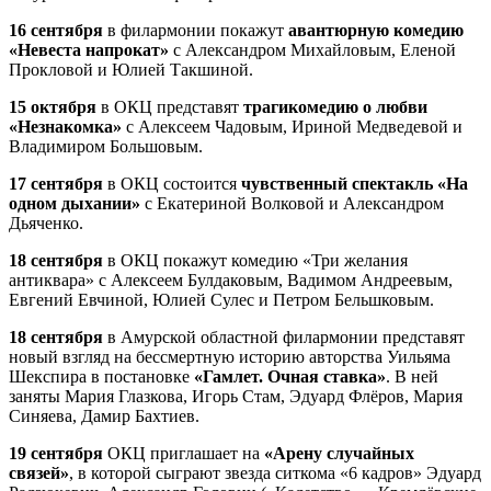
16 сентября
в филармонии покажут
авантюрную комедию
«Невеста напрокат»
с Александром Михайловым, Еленой
Прокловой и Юлией Такшиной.
15 октября
в ОКЦ представят
трагикомедию о любви
«Незнакомка»
с Алексеем Чадовым, Ириной Медведевой и
Владимиром Большовым.
17 сентября
в ОКЦ состоится
чувственный спектакль «На
одном дыхании»
с Екатериной Волковой и Александром
Дьяченко.
18 сентября
в ОКЦ покажут комедию «Три желания
антиквара» с Алексеем Булдаковым, Вадимом Андреевым,
Евгений Евчиной, Юлией Сулес и Петром Бельшковым.
18 сентября
в Амурской областной филармонии представят
новый взгляд на бессмертную историю авторства Уильяма
Шекспира в постановке
«Гамлет. Очная ставка»
. В ней
заняты Мария Глазкова, Игорь Стам, Эдуард Флёров, Мария
Синяева, Дамир Бахтиев.
19 сентября
ОКЦ приглашает на
«Арену случайных
связей»
, в которой сыграют звезда ситкома «6 кадров» Эдуард