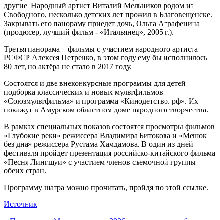
другие. Народный артист Виталий Мельников родом из
Свободного, несколько детских лет прожил в Благовещенске.
Закрывать его панораму приедет дочь, Ольга Аграфенина
(продюсер, лучший фильм - «Итальянец», 2005 г.).
Третья панорама – фильмы с участием народного артиста
РСФСР Алексея Петренко, в этом году ему бы исполнилось
80 лет, но актёра не стало в 2017 году.
Состоятся и две внеконкурсные программы для детей –
подборка классических и новых мультфильмов
«Союзмультфильма» и программа «Кинодетство. рф». Их
покажут в Амурском областном доме народного творчества.
В рамках специальных показов состоятся просмотры фильмов
«Глубокие реки» режиссера Владимира Битокова и «Мешок
без дна» режиссера Рустама Хамдамова. В один из дней
фестиваля пройдет презентация российско-китайского фильма
«Песня Лингшуи» с участием членов съемочной группы
обеих стран.
Программу шатра можно прочитать, пройдя по этой ссылке.
Источник