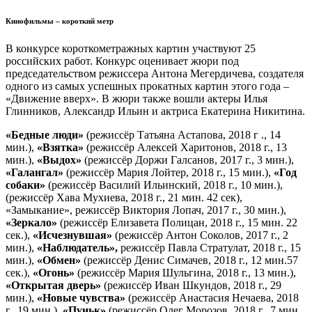
Кинофильмы – короткий метр
В конкурсе короткометражных картин участвуют 25
российских работ. Конкурс оценивает жюри под
председательством режиссера Антона Мегердичева, создателя
одного из самых успешных прокатных картин этого года –
«Движение вверх». В жюри также вошли актеры Илья
Глинников, Александр Ильин и актриса Екатерина Никитина.
«Бедные люди»
(режиссёр Татьяна Астапова, 2018 г ., 14
мин.),
«Взятка»
(режиссёр Алексей Харитонов, 2018 г., 13
мин.),
«Выдох»
(режиссёр Доржи Галсанов, 2017 г., 3 мин.),
«Галангал»
(режиссёр Мария Лойтер, 2018 г., 15 мин.),
«Год
собаки»
(режиссёр Василий Ильинский, 2018 г., 10 мин.),
(режиссёр Хава Мухиева, 2018 г., 21 мин. 42 сек),
«Замыкание», режиссёр Виктория Лопач, 2017 г., 30 мин.),
«Зеркало»
(режиссёр Елизавета Полицан, 2018 г., 15 мин. 22
сек.),
«Исчезнувшая»
(режиссёр Антон Соколов, 2017 г., 2
мин.),
«Наблюдатель»,
режиссёр Павла Стратулат, 2018 г., 15
мин.),
«Обмен»
(режиссёр Денис Симачев, 2018 г., 12 мин.57
сек.),
«Огонь»
(режиссёр Мария Шульгина, 2018 г., 13 мин.),
«Открытая дверь»
(режиссёр Иван Шкундов, 2018 г., 29
мин.),
«Новые чувства»
(режиссёр Анастасия Нечаева, 2018
г., 19 мин.),
«Пуньк»
(режиссёр Олег Морозов, 2018 г., 7 мин.