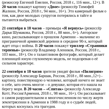
(режиссер Евгений Емелин, Россия, 2018 г., 116 мин., 12+). В
20 часов
покажут картину
«Двое»
(режиссёр Тимофей
Жалнин, Россия, 2018 г., 94 мин., 16+). Это камерный фильм о
том, как двое молодых супругов потерялись в тайге и
пытаются выбраться.
21 сентября в 18 часов
– премьера
«Я вернусь»
(режиссёр
Дарья Шумакова, Россия, 2018 г., 88 мин., 6+). Авторское
кино, рассказывающее о прошлом Армении – мальчике из
приграничной армянской деревни в середине 90-х, который
ждет отца с войны. В
20 часов
покажут
триллер «Странники
терпенья»
(режиссёр Владимир Алеников, Россия, 2018 г.,
103 мин., 18+). Он о талантливом фотографе, который делает
пленницей юную глухонемую модель, не подозревая о её
сильном характере.
22 сентября в 18 часов
зрители увидят фильм
«Пилигрим»
(режиссёр Александр Баршак, Россия, 2018 г., 88 мин.,12+) -
картину, повествующую о человеке, который ничего не знает
о себе, зато очень многое – о девушке, которая его нашла на
берегу моря.
В 20 часов – «Спитак»
(режиссёр Александр
Котт, Россия/Армения, 2018 г., 98 мин., 16+). Он рассказывает
о самом разрушительном и многочисленном по числу жертв
землетрясении в Армении в 1988 году и о судьбе людей,
которых коснулась эта трагедия.