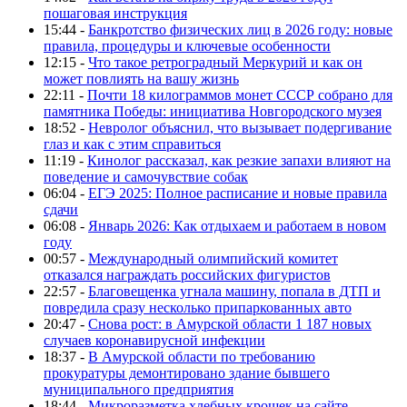
пошаговая инструкция
15:44 -
Банкротство физических лиц в 2026 году: новые
правила, процедуры и ключевые особенности
12:15 -
Что такое ретроградный Меркурий и как он
может повлиять на вашу жизнь
22:11 -
Почти 18 килограммов монет СССР собрано для
памятника Победы: инициатива Новгородского музея
18:52 -
Невролог объяснил, что вызывает подергивание
глаз и как с этим справиться
11:19 -
Кинолог рассказал, как резкие запахи влияют на
поведение и самочувствие собак
06:04 -
ЕГЭ 2025: Полное расписание и новые правила
сдачи
06:08 -
Январь 2026: Как отдыхаем и работаем в новом
году
00:57 -
Международный олимпийский комитет
отказался награждать российских фигуристов
22:57 -
Благовещенка угнала машину, попала в ДТП и
повредила сразу несколько припаркованных авто
20:47 -
Снова рост: в Амурской области 1 187 новых
случаев коронавирусной инфекции
18:37 -
В Амурской области по требованию
прокуратуры демонтировано здание бывшего
муниципального предприятия
18:44 -
Микроразметка хлебных крошек на сайте -