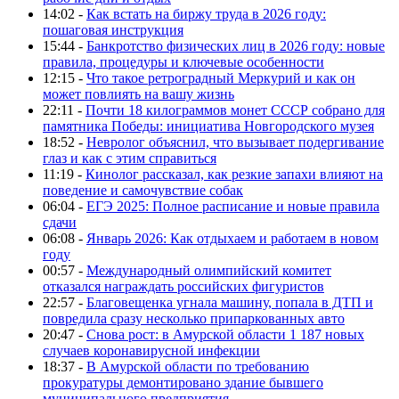
14:02 -
Как встать на биржу труда в 2026 году:
пошаговая инструкция
15:44 -
Банкротство физических лиц в 2026 году: новые
правила, процедуры и ключевые особенности
12:15 -
Что такое ретроградный Меркурий и как он
может повлиять на вашу жизнь
22:11 -
Почти 18 килограммов монет СССР собрано для
памятника Победы: инициатива Новгородского музея
18:52 -
Невролог объяснил, что вызывает подергивание
глаз и как с этим справиться
11:19 -
Кинолог рассказал, как резкие запахи влияют на
поведение и самочувствие собак
06:04 -
ЕГЭ 2025: Полное расписание и новые правила
сдачи
06:08 -
Январь 2026: Как отдыхаем и работаем в новом
году
00:57 -
Международный олимпийский комитет
отказался награждать российских фигуристов
22:57 -
Благовещенка угнала машину, попала в ДТП и
повредила сразу несколько припаркованных авто
20:47 -
Снова рост: в Амурской области 1 187 новых
случаев коронавирусной инфекции
18:37 -
В Амурской области по требованию
прокуратуры демонтировано здание бывшего
муниципального предприятия