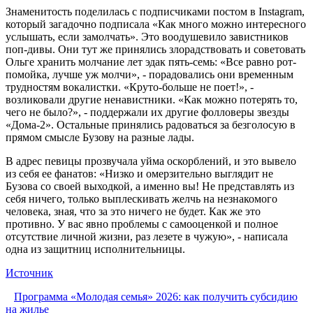
Знаменитость поделилась с подписчиками постом в Instagram,
который загадочно подписала «Как много можно интересного
услышать, если замолчать». Это воодушевило завистников
поп-дивы. Они тут же принялись злорадствовать и советовать
Ольге хранить молчание лет эдак пять-семь: «Все равно рот-
помойка, лучше уж молчи», - порадовались они временным
трудностям вокалистки. «Круто-больше не поет!», -
возликовали другие ненавистники. «Как можно потерять то,
чего не было?», - поддержали их другие фолловеры звезды
«Дома-2». Остальные принялись радоваться за безголосую в
прямом смысле Бузову на разные лады.
В адрес певицы прозвучала уйма оскорблений, и это вывело
из себя ее фанатов: «Низко и омерзительно выглядит не
Бузова со своей выходкой, а именно вы! Не представлять из
себя ничего, только выплескивать желчь на незнакомого
человека, зная, что за это ничего не будет. Как же это
противно. У вас явно проблемы с самооценкой и полное
отсутствие личной жизни, раз лезете в чужую», - написала
одна из защитниц исполнительницы.
Источник
Программа «Молодая семья» 2026: как получить субсидию
на жилье