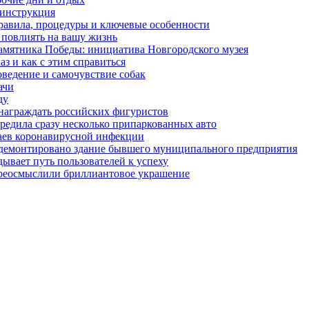
 инструкция
правила, процедуры и ключевые особенности
 повлиять на вашу жизнь
амятника Победы: инициатива Новгородского музея
з и как с этим справиться
оведение и самочувствие собак
ачи
ду
награждать российских фигуристов
редила сразу несколько припаркованных авто
чаев коронавирусной инфекции
 демонтировано здание бывшего муниципального предприятия
ывает путь пользователей к успеху
ереосмыслили бриллиантовое украшение