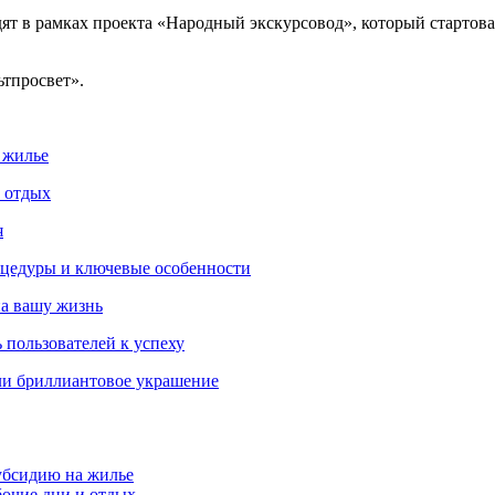
т в рамках проекта «Народный экскурсовод», который стартова
ьтпросвет».
 жилье
и отдых
я
роцедуры и ключевые особенности
на вашу жизнь
 пользователей к успеху
ли бриллиантовое украшение
убсидию на жилье
бочие дни и отдых