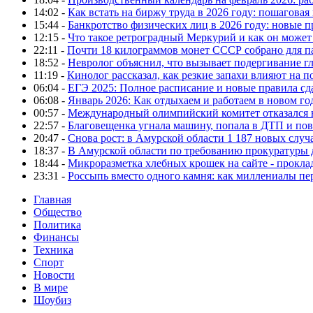
14:02 -
Как встать на биржу труда в 2026 году: пошаговая
15:44 -
Банкротство физических лиц в 2026 году: новые 
12:15 -
Что такое ретроградный Меркурий и как он может
22:11 -
Почти 18 килограммов монет СССР собрано для п
18:52 -
Невролог объяснил, что вызывает подергивание гла
11:19 -
Кинолог рассказал, как резкие запахи влияют на п
06:04 -
ЕГЭ 2025: Полное расписание и новые правила сд
06:08 -
Январь 2026: Как отдыхаем и работаем в новом го
00:57 -
Международный олимпийский комитет отказался 
22:57 -
Благовещенка угнала машину, попала в ДТП и пов
20:47 -
Снова рост: в Амурской области 1 187 новых слу
18:37 -
В Амурской области по требованию прокуратуры
18:44 -
Микроразметка хлебных крошек на сайте - проклад
23:31 -
Россыпь вместо одного камня: как миллениалы п
Главная
Общество
Политика
Финансы
Техника
Спорт
Новости
В мире
Шоубиз