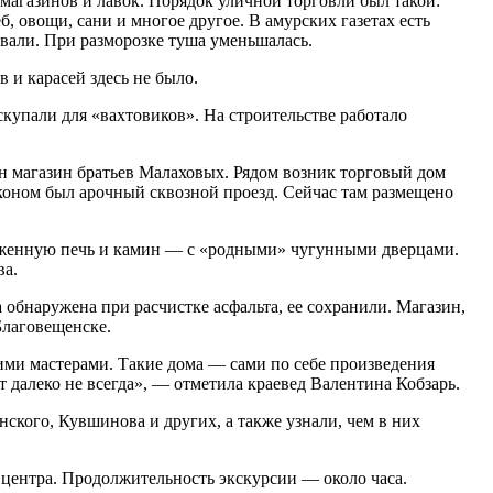
 магазинов и лавок. Порядок уличной торговли был такой:
б, овощи, сани и многое другое. В амурских газетах есть
ивали. При разморозке туша уменьшалась.
 и карасей здесь не было.
купали для «вахтовиков». На строительстве работало
н магазин братьев Малаховых. Рядом возник торговый дом
лконом был арочный сквозной проезд. Сейчас там размещено
ложенную печь и камин — с «родными» чугунными дверцами.
ва.
обнаружена при расчистке асфальта, ее сохранили. Магазин,
Благовещенске.
ми мастерами. Такие дома — сами по себе произведения
 далеко не всегда», — отметила краевед Валентина Кобзарь.
кого, Кувшинова и других, а также узнали, чем в них
 центра. Продолжительность экскурсии — около часа.