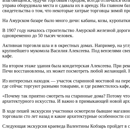
Благовещенск, будучи торговым городом, всегда отличался бол
управа оборудовала места и сдавала их в аренду. На главном ба
свидетельства о том, что некоторые хитрые торговцы зимой п
На Амурском базаре было много дичи: кабаны, козы, куропатки.
В 1907 году началось строительство Амурской железной дороги
одновременно до 50 тысяч человек.
Активная торговля шла и в окрестных домах. Например, на уг
крупнейшего мукомола Василия Алексеева. Под вензелями свеш
кафе.
На втором этаже здания была кондитерская Алексеева. При р
Печи восстановлены, их может посмотреть любой желающий. На
Из интересных находок — участок старинной мостовой на пере
где сейчас торгуют разными товарами, и где разместилось каф
«Почему так приятно смотреть на старинные дома? Потому чт
архитектурного искусства. И важно в примыкающей новой архит
В ходе пешей экскурсии участники осмотрели бывшие магазин
торговали сто лет назад и какие архитектурные особенности со
Следующая экскурсия краеведа Валентины Кобзарь пройдет в с