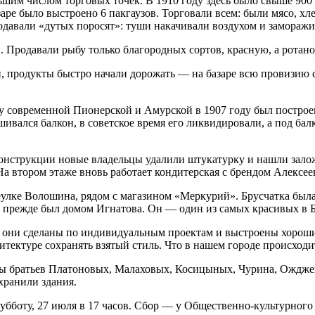
ьшим числом торговых точек. В 1910 году здесь было свыше 900
заре было выстроено 6 пакгаузов. Торговали всем: были мясо, хле
родавали «дутых поросят»: туши накачивали воздухом и замораж
 Продавали рыбу только благородных сортов, красную, а ротанов
, продукты быстро начали дорожать — на базаре всю провизию с
лу современной Пионерской и Амурской в 1907 году был построе
ивался балкон, в советское время его ликвидировали, а под ба
еконструкции новые владельцы удалили штукатурку и нашли за
 втором этаже вновь работает кондитерская с брендом Алексее
улке Волошина, рядом с магазином «Меркурий». Брусчатка была 
е, прежде был домом Игнатова. Он — один из самых красивых в 
о они сделаны по индивидуальным проектам и выстроены хороши
ектуре сохранять взятый стиль. Что в нашем городе происходит
ы братьев Платоновых, Малаховых, Косицыных, Чурина, Ождженс
хранили здания.
убботу, 27 июля в 17 часов. Сбор — у Общественно-культурного