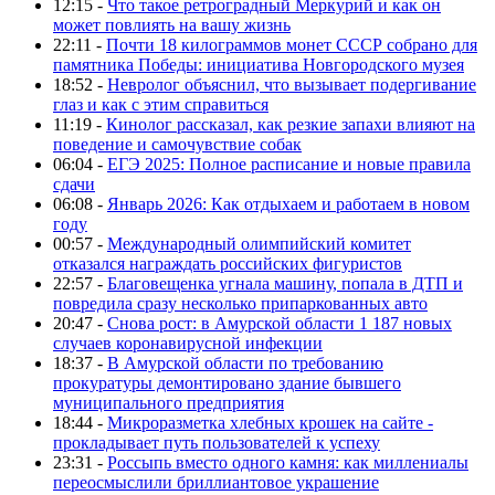
12:15 -
Что такое ретроградный Меркурий и как он
может повлиять на вашу жизнь
22:11 -
Почти 18 килограммов монет СССР собрано для
памятника Победы: инициатива Новгородского музея
18:52 -
Невролог объяснил, что вызывает подергивание
глаз и как с этим справиться
11:19 -
Кинолог рассказал, как резкие запахи влияют на
поведение и самочувствие собак
06:04 -
ЕГЭ 2025: Полное расписание и новые правила
сдачи
06:08 -
Январь 2026: Как отдыхаем и работаем в новом
году
00:57 -
Международный олимпийский комитет
отказался награждать российских фигуристов
22:57 -
Благовещенка угнала машину, попала в ДТП и
повредила сразу несколько припаркованных авто
20:47 -
Снова рост: в Амурской области 1 187 новых
случаев коронавирусной инфекции
18:37 -
В Амурской области по требованию
прокуратуры демонтировано здание бывшего
муниципального предприятия
18:44 -
Микроразметка хлебных крошек на сайте -
прокладывает путь пользователей к успеху
23:31 -
Россыпь вместо одного камня: как миллениалы
переосмыслили бриллиантовое украшение