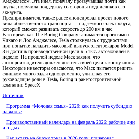
Анджелесом. Эта идея, поначалу прозвучавшая почти как
шутка, получила поддержку со стороны подписчиков его
аккаунта.
Предприниматель также ранее анонсировал проект нового
вида общественного транспорта — подземного электробуса,
который сможет развивать скорость до 200 км в час.
В то время как The Boring Company занимается проектами в
Чикаго и Лос-Анджелесе, Tesla столкнулась с трудностями
при попытке наладить массовый выпуск электрокаров Model
3 и достичь производственной цели в 5 тыс. автомобилей в
неделю. На прошлой неделе Маск заявил, что
автопроизводитель должен достичь своей цели к концу июня.
Некоторые инвесторы опасаются, что Маск пытается решить
слишком много задач одновременно, учитывая его
руководящие роли в Tesla, Boring и ракетостроительной
компании SpaceX.
Источник
Программа «Молодая семья» 2026: как получить субсидию
на жилье
Производственный календарь на февраль 2026: рабочие дни
и отдых
Как встать на биржу труда в 2026 году: пошаговая