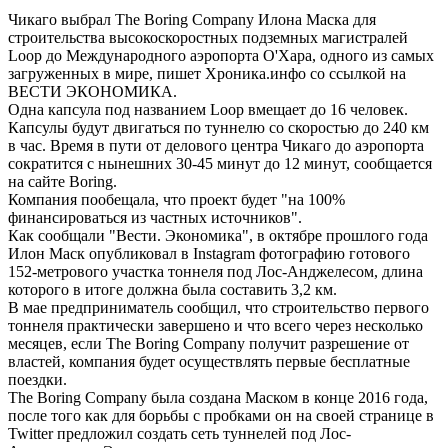
Чикаго выбрал The Boring Company Илона Маска для
строительства высокоскоростных подземных магистралей
Loop до Международного аэропорта О'Хара, одного из самых
загруженных в мире, пишет Хроника.инфо со ссылкой на
ВЕСТИ ЭКОНОМИКА.
Одна капсула под названием Loop вмещает до 16 человек.
Капсулы будут двигаться по туннелю со скоростью до 240 км
в час. Время в пути от делового центра Чикаго до аэропорта
сократится с нынешних 30-45 минут до 12 минут, сообщается
на сайте Boring.
Компания пообещала, что проект будет "на 100%
финансироваться из частных источников".
Как сообщали "Вести. Экономика", в октябре прошлого года
Илон Маск опубликовал в Instagram фотографию готового
152-метрового участка тоннеля под Лос-Анджелесом, длина
которого в итоге должна была составить 3,2 км.
В мае предприниматель сообщил, что строительство первого
тоннеля практически завершено и что всего через несколько
месяцев, если The Boring Company получит разрешение от
властей, компания будет осуществлять первые бесплатные
поездки.
The Boring Company была создана Маском в конце 2016 года,
после того как для борьбы с пробками он на своей странице в
Twitter предложил создать сеть туннелей под Лос-