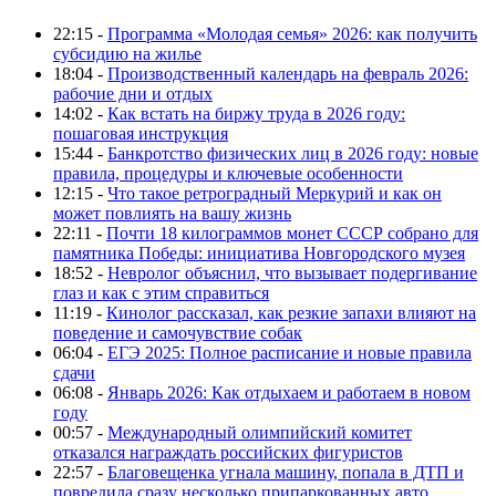
22:15 -
Программа «Молодая семья» 2026: как получить
субсидию на жилье
18:04 -
Производственный календарь на февраль 2026:
рабочие дни и отдых
14:02 -
Как встать на биржу труда в 2026 году:
пошаговая инструкция
15:44 -
Банкротство физических лиц в 2026 году: новые
правила, процедуры и ключевые особенности
12:15 -
Что такое ретроградный Меркурий и как он
может повлиять на вашу жизнь
22:11 -
Почти 18 килограммов монет СССР собрано для
памятника Победы: инициатива Новгородского музея
18:52 -
Невролог объяснил, что вызывает подергивание
глаз и как с этим справиться
11:19 -
Кинолог рассказал, как резкие запахи влияют на
поведение и самочувствие собак
06:04 -
ЕГЭ 2025: Полное расписание и новые правила
сдачи
06:08 -
Январь 2026: Как отдыхаем и работаем в новом
году
00:57 -
Международный олимпийский комитет
отказался награждать российских фигуристов
22:57 -
Благовещенка угнала машину, попала в ДТП и
повредила сразу несколько припаркованных авто