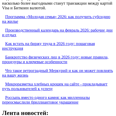
насколько более выгодными станут транзакции между картой
Visa и Биткоин валютой.
Программа «Молодая семья» 2026: как получить субсидию
на жилье
Производственный календарь на февраль 2026: рабочие дни
и отдых
Как встать на биржу труда в 2026 году: пошаговая
инструкция
Банкротство физических лиц в 2026 году: новые правила,
процедуры и ключевые особенности
Что такое ретроградный Меркурий и как он может повлиять
на вашу жизнь
Микроразметка хлебных крошек на сайте - прокладывает
путь пользователей к успеху
Россыпь вместо одного камня: как миллениалы
переосмыслили бриллиантовое украшение
Лента новостей: