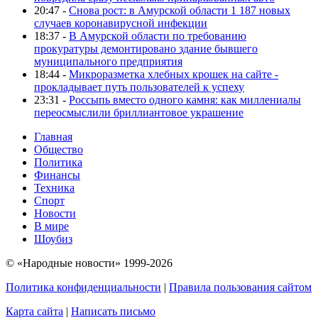
20:47 -
Снова рост: в Амурской области 1 187 новых
случаев коронавирусной инфекции
18:37 -
В Амурской области по требованию
прокуратуры демонтировано здание бывшего
муниципального предприятия
18:44 -
Микроразметка хлебных крошек на сайте -
прокладывает путь пользователей к успеху
23:31 -
Россыпь вместо одного камня: как миллениалы
переосмыслили бриллиантовое украшение
Главная
Общество
Политика
Финансы
Техника
Спорт
Новости
В мире
Шоубиз
© «Народные новости» 1999-2026
Политика конфиденциальности
|
Правила пользования сайтом
Карта сайта
|
Написать письмо