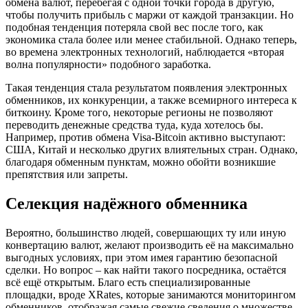
обмена валют, перебегая с одной точки города в другую,
чтобы получить прибыль с маржи от каждой транзакции. Но
подобная тенденция потеряла свой вес после того, как
экономика стала более или менее стабильной. Однако теперь,
во времена электронных технологий, наблюдается «вторая
волна популярности» подобного заработка.
Такая тенденция стала результатом появления электронных
обменников, их конкуренции, а также всемирного интереса к
биткоину. Кроме того, некоторые регионы не позволяют
переводить денежные средства туда, куда хотелось бы.
Например, против обмена Visa-Bitcoin активно выступают:
США, Китай и несколько других влиятельных стран. Однако,
благодаря обменным пунктам, можно обойти возникшие
препятствия или запреты.
Селекция надёжного обменника
Вероятно, большинство людей, совершающих ту или иную
конвертацию валют, желают производить её на максимально
выгодных условиях, при этом имея гарантию безопасной
сделки. Но вопрос – как найти такого посредника, остаётся
всё ещё открытым. Благо есть специализированные
площадки, вроде XRates, которые занимаются мониторингом
обменников, отображая самые свежие сведения о множестве