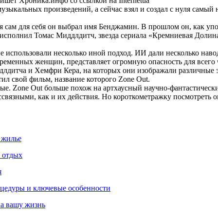
ишет Хроника.инфо со ссылкой на Internetua
узыкальных произведений, а сейчас взял и создал с нуля самый
 сам для себя он выбрал имя Бенджамин. В прошлом он, как уп
ь исполнил Томас Миддлдитч, звезда сериала «Кремниевая Доли
ные использовали несколько иной подход. ИИ дали несколько нав
ременных женщин, представляет огромную опасность для всего 
ддлдитча и Хемфри Кера, на которых они изображали различные
ил свой фильм, название которого Zone Out.
ые. Zone Out больше похож на артхаусный научно-фантастически
вязными, как и их действия. Но короткометражку посмотреть оп
 жилье
и отдых
я
роцедуры и ключевые особенности
на вашу жизнь