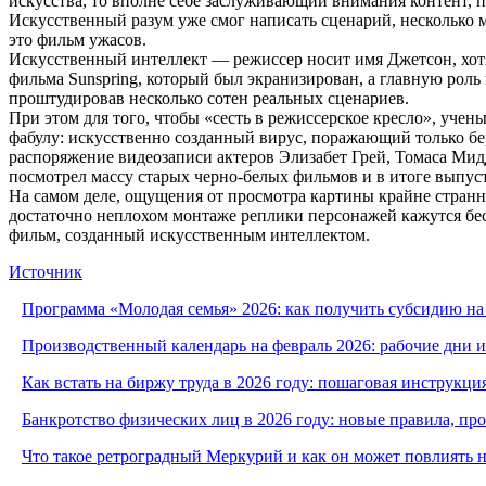
искусства, то вполне себе заслуживающий внимания контент, п
Искусственный разум уже смог написать сценарий, несколько м
это фильм ужасов.
Искусственный интеллект — режиссер носит имя Джетсон, хотя
фильма Sunspring, который был экранизирован, а главную рол
проштудировав несколько сотен реальных сценариев.
При этом для того, чтобы «сесть в режиссерское кресло», уче
фабулу: искусственно созданный вирус, поражающий только бе
распоряжение видеозаписи актеров Элизабет Грей, Томаса Ми
посмотрел массу старых черно-белых фильмов и в итоге выпуст
На самом деле, ощущения от просмотра картины крайне странн
достаточно неплохом монтаже реплики персонажей кажутся бесс
фильм, созданный искусственным интеллектом.
Источник
Программа «Молодая семья» 2026: как получить субсидию на
Производственный календарь на февраль 2026: рабочие дни 
Как встать на биржу труда в 2026 году: пошаговая инструкци
Банкротство физических лиц в 2026 году: новые правила, п
Что такое ретроградный Меркурий и как он может повлиять 