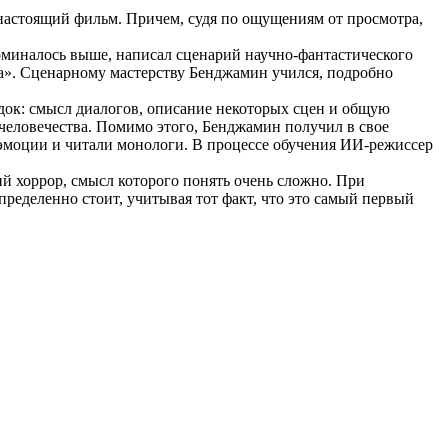
 настоящий фильм. Причем, судя по ощущениям от просмотра,
оминалось выше, написал сценарий научно-фантастического
на». Сценарному мастерству Бенджамин учился, подробно
одок: смысл диалогов, описание некоторых сцен и общую
человечества. Помимо этого, Бенджамин получил в свое
 эмоции и читали монологи. В процессе обучения ИИ-режиссер
й хоррор, смысл которого понять очень сложно. При
ределенно стоит, учитывая тот факт, что это самый первый