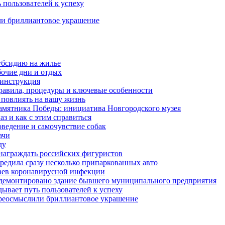
 пользователей к успеху
ли бриллиантовое украшение
убсидию на жилье
бочие дни и отдых
 инструкция
правила, процедуры и ключевые особенности
 повлиять на вашу жизнь
амятника Победы: инициатива Новгородского музея
з и как с этим справиться
оведение и самочувствие собак
ачи
ду
награждать российских фигуристов
редила сразу несколько припаркованных авто
чаев коронавирусной инфекции
 демонтировано здание бывшего муниципального предприятия
ывает путь пользователей к успеху
ереосмыслили бриллиантовое украшение