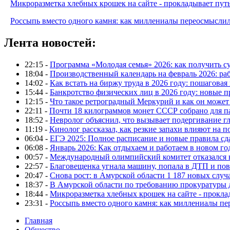
Микроразметка хлебных крошек на сайте - прокладывает путь
Россыпь вместо одного камня: как миллениалы переосмысли
Лента новостей:
22:15 -
Программа «Молодая семья» 2026: как получить с
18:04 -
Производственный календарь на февраль 2026: ра
14:02 -
Как встать на биржу труда в 2026 году: пошаговая
15:44 -
Банкротство физических лиц в 2026 году: новые 
12:15 -
Что такое ретроградный Меркурий и как он может
22:11 -
Почти 18 килограммов монет СССР собрано для п
18:52 -
Невролог объяснил, что вызывает подергивание гла
11:19 -
Кинолог рассказал, как резкие запахи влияют на п
06:04 -
ЕГЭ 2025: Полное расписание и новые правила сд
06:08 -
Январь 2026: Как отдыхаем и работаем в новом го
00:57 -
Международный олимпийский комитет отказался 
22:57 -
Благовещенка угнала машину, попала в ДТП и пов
20:47 -
Снова рост: в Амурской области 1 187 новых слу
18:37 -
В Амурской области по требованию прокуратуры
18:44 -
Микроразметка хлебных крошек на сайте - проклад
23:31 -
Россыпь вместо одного камня: как миллениалы п
Главная
Общество