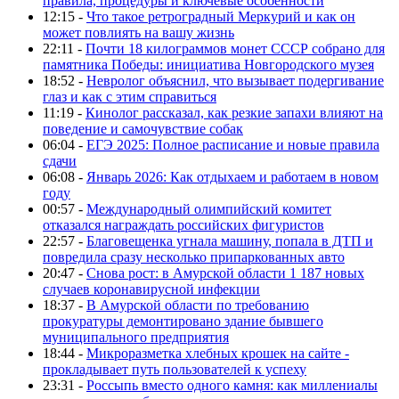
правила, процедуры и ключевые особенности
12:15 -
Что такое ретроградный Меркурий и как он
может повлиять на вашу жизнь
22:11 -
Почти 18 килограммов монет СССР собрано для
памятника Победы: инициатива Новгородского музея
18:52 -
Невролог объяснил, что вызывает подергивание
глаз и как с этим справиться
11:19 -
Кинолог рассказал, как резкие запахи влияют на
поведение и самочувствие собак
06:04 -
ЕГЭ 2025: Полное расписание и новые правила
сдачи
06:08 -
Январь 2026: Как отдыхаем и работаем в новом
году
00:57 -
Международный олимпийский комитет
отказался награждать российских фигуристов
22:57 -
Благовещенка угнала машину, попала в ДТП и
повредила сразу несколько припаркованных авто
20:47 -
Снова рост: в Амурской области 1 187 новых
случаев коронавирусной инфекции
18:37 -
В Амурской области по требованию
прокуратуры демонтировано здание бывшего
муниципального предприятия
18:44 -
Микроразметка хлебных крошек на сайте -
прокладывает путь пользователей к успеху
23:31 -
Россыпь вместо одного камня: как миллениалы