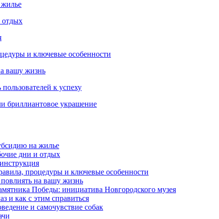
 жилье
и отдых
я
роцедуры и ключевые особенности
на вашу жизнь
 пользователей к успеху
ли бриллиантовое украшение
убсидию на жилье
бочие дни и отдых
 инструкция
правила, процедуры и ключевые особенности
 повлиять на вашу жизнь
амятника Победы: инициатива Новгородского музея
з и как с этим справиться
оведение и самочувствие собак
ачи