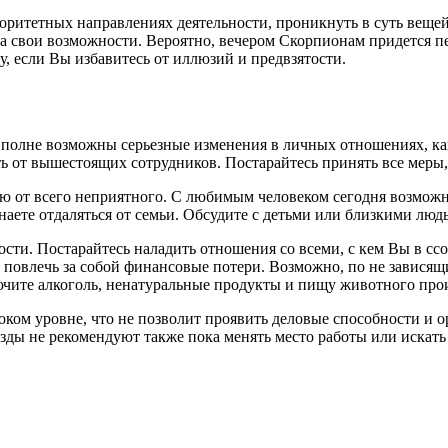
оритетных направлениях деятельности, проникнуть в суть вещей
 на свои возможности. Вероятно, вечером Скорпионам придется 
, если Вы избавитесь от иллюзий и предвзятости.
Вполне возможны серьезные изменения в личных отношениях, ка
сть от вышестоящих сотрудников. Постарайтесь принять все меры
ию от всего неприятного. С любимым человеком сегодня возмож
наете отдаляться от семьи. Обсудите с детьми или близкими лю
лости. Постарайтесь наладить отношения со всеми, с кем Вы в 
 повлечь за собой финансовые потери. Возможно, по не зависящ
чите алкоголь, ненатуральные продукты и пищу животного про
ом уровне, что не позволит проявить деловые способности и о
везды не рекомендуют также пока менять место работы или иска