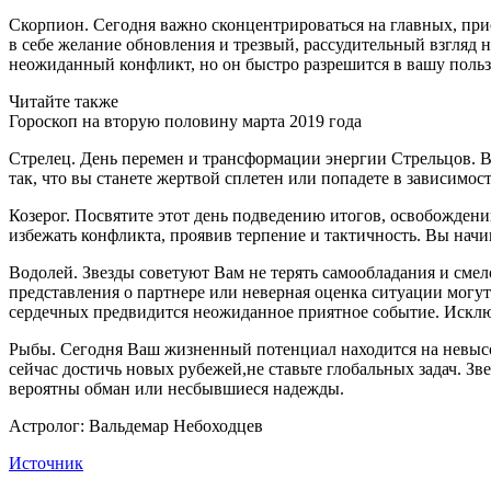
Скорпион. Сегодня важно сконцентрироваться на главных, при
в себе желание обновления и трезвый, рассудительный взгляд
неожиданный конфликт, но он быстро разрешится в вашу пользу
Читайте также
Гороскоп на вторую половину марта 2019 года
Стрелец. День перемен и трансформации энергии Стрельцов. 
так, что вы станете жертвой сплетен или попадете в зависимо
Козерог. Посвятите этот день подведению итогов, освобожден
избежать конфликта, проявив терпение и тактичность. Вы начи
Водолей. Звезды советуют Вам не терять самообладания и сме
представления о партнере или неверная оценка ситуации могут
сердечных предвидится неожиданное приятное событие. Исклю
Рыбы. Сегодня Ваш жизненный потенциал находится на невысок
сейчас достичь новых рубежей,не ставьте глобальных задач. З
вероятны обман или несбывшиеся надежды.
Астролог: Вальдемар Небоходцев
Источник