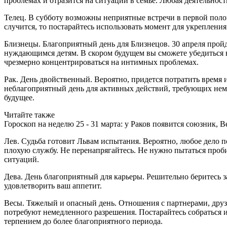
проблемах и отразится на ситуации в семье. Любая деятельнос
Телец. В субботу возможны неприятные встречи в первой полов
случится, то постарайтесь использовать момент для укреплени
Близнецы. Благоприятный день для Близнецов. 30 апреля прой
нуждающимся детям. В скором будущем вы сможете убедиться 
чрезмерно концентрироваться на интимных проблемах.
Рак. День двойственный. Вероятно, придется потратить время
неблагоприятный день для активных действий, требующих нем
будущее.
Читайте также
Гороскоп на неделю 25 - 31 марта: у Раков появится союзник, 
Лев. Судьба готовит Львам испытания. Вероятно, любое дело п
плохую службу. Не перенапрягайтесь. Не нужно пытаться проби
ситуаций.
Дева. День благоприятный для карьеры. Решительно беритесь за
удовлетворить ваш аппетит.
Весы. Тяжелый и опасный день. Отношения с партнерами, дру
потребуют немедленного разрешения. Постарайтесь собраться и
терпением до более благоприятного периода.