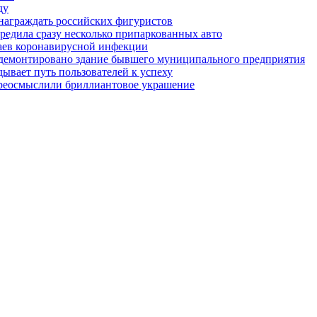
ду
награждать российских фигуристов
редила сразу несколько припаркованных авто
чаев коронавирусной инфекции
 демонтировано здание бывшего муниципального предприятия
ывает путь пользователей к успеху
ереосмыслили бриллиантовое украшение