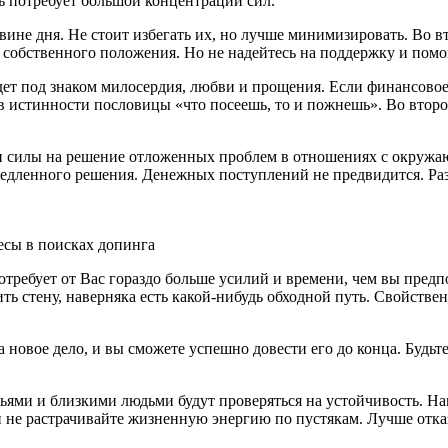
ть потребует большой концентрации сил.
ине дня. Не стоит избегать их, но лучше минимизировать. Во в
я собственного положения. Но не надейтесь на поддержку и помо
дет под знаком милосердия, любви и прощения. Если финансовое
в истинности пословицы «что посеешь, то и пожнешь». Во второ
 и силы на решение отложенных проблем в отношениях с окружа
едленного решения. Денежных поступлений не предвидится. Раз
Весы в поисках допинга
отребует от Вас гораздо больше усилий и времени, чем вы пред
ть стену, наверняка есть какой-нибудь обходной путь. Свойств
 новое дело, и вы сможете успешно довести его до конца. Будьте
зьями и близкими людьми будут проверяться на устойчивость. 
 не растрачивайте жизненную энергию по пустякам. Лучше отказ