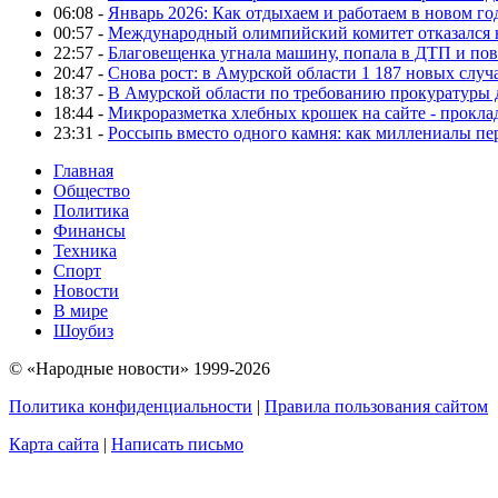
06:08 -
Январь 2026: Как отдыхаем и работаем в новом го
00:57 -
Международный олимпийский комитет отказался 
22:57 -
Благовещенка угнала машину, попала в ДТП и пов
20:47 -
Снова рост: в Амурской области 1 187 новых слу
18:37 -
В Амурской области по требованию прокуратуры
18:44 -
Микроразметка хлебных крошек на сайте - проклад
23:31 -
Россыпь вместо одного камня: как миллениалы п
Главная
Общество
Политика
Финансы
Техника
Спорт
Новости
В мире
Шоубиз
© «Народные новости» 1999-2026
Политика конфиденциальности
|
Правила пользования сайтом
Карта сайта
|
Написать письмо